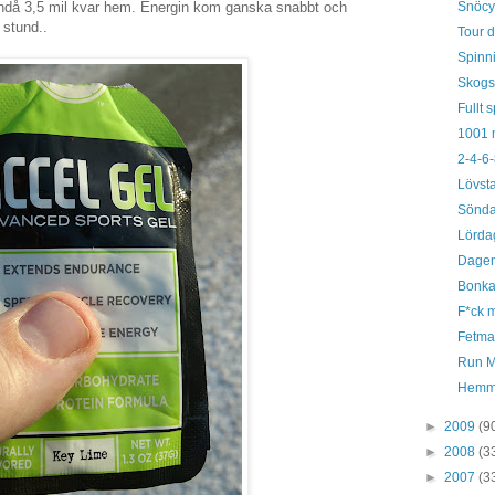
 ändå 3,5 mil kvar hem. Energin kom ganska snabbt och
Snöcy
 stund..
Tour d
Spinn
Skogsc
Fullt s
1001 m
2-4-6-
Lövsta
Sönda
Lördag
Dagen
Bonkad
F*ck m
Fetma
Run Mo
Hemma 
►
2009
(9
►
2008
(3
►
2007
(3