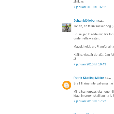
//Niklas
7 januari 2010 kl. 16:32
Johan Mölleborn
sa...
Johan, en tallrik räcker nog.;)
Bruse, jag klädde mig lite f
under reflexvästen.
Mattel, helt klart. Framför all
Kjällis, visst är det där. Jag 
/J
7 januari 2010 kl. 16:43
Patrik Skolling Möller
sa...
Bra ! Trainerintervallerna har g
Mina trainerpass utan egentl
idag. Imorgon skall jag ha luft
7 januari 2010 kl. 17:22