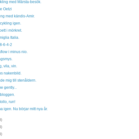
kling med Märsta-besök.
e Oetzi
ing med kändis-Amir.
ykling igen.
pett i mörkret.
iglia Italia.
8-6-4-2
flow i minus nio.
gsmys.
, vila, vin.
s nakenbild.
e mig till stenåldern.
e gently...
bloggen.
llo, run!
igen. Nu börjar mitt nya år.
0)
3)
3)