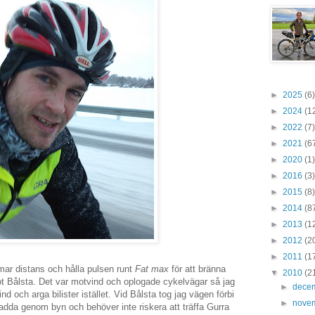
►
2025
(6)
►
2024
(1
►
2022
(7)
►
2021
(6
►
2020
(1)
►
2016
(3)
►
2015
(8)
►
2014
(8
►
2013
(1
►
2012
(2
►
2011
(1
mar distans och hålla pulsen runt
Fat max
för att bränna
▼
2010
(2
ot Bålsta. Det var motvind och oplogade cykelvägar så jag
►
dece
d och arga bilister istället. Vid Bålsta tog jag vägen förbi
►
nove
dda genom byn och behöver inte riskera att träffa Gurra