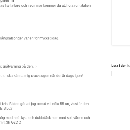
ykeln :o)
 lite lättare och i sommar kommer du att hoja runt italien
 långkalsonger var en för mycket idag.
Leta i den 
, gråtvarning på den. :)
oja ute. ska känna mig cracksugen när det är dags igen!
i kris. Bilden gör att jag också vill nöta 55:an, visst är den
s Slott?
 lika hög med snö, kyla och dubbdäck som med sol, värme och
mitt 3h G2D ;)