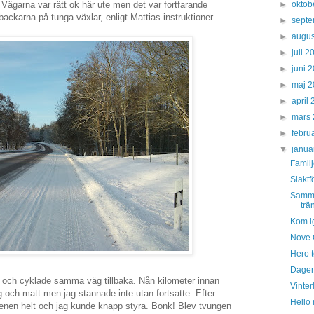
Vägarna var rätt ok här ute men det var fortfarande
►
oktob
 backarna på tunga växlar, enligt Mattias instruktioner.
►
sept
►
augus
►
juli 
►
juni 
►
maj 
►
april
►
mars
►
febru
▼
janua
Familj
Slaktf
Samma
trä
Kom ig
Nove C
Hero t
Dagen
och cyklade samma väg tillbaka. Nån kilometer innan
Vinter
ig och matt men jag stannade inte utan fortsatte. Efter
Hello 
nen helt och jag kunde knapp styra. Bonk! Blev tvungen