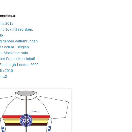
oggningar:
lia 2012
unt. 107 mil i solsken.
lo
 sig genom Vätternrundan.
s och öl i Belgien
 - Stockholm solo
med Fredrik Kessiakoff
Edinburgh-London 2009
glia 2010
li x2