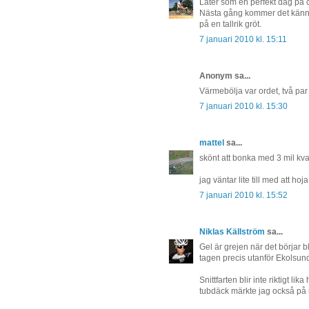
Låter som en perfekt dag på c
Nästa gång kommer det kännas
på en tallrik gröt.
7 januari 2010 kl. 15:11
Anonym sa...
Värmebölja var ordet, två par
7 januari 2010 kl. 15:30
mattel
sa...
skönt att bonka med 3 mil kvar
jag väntar lite till med att h
7 januari 2010 kl. 15:52
Niklas Källström
sa...
Gel är grejen när det börjar bl
tagen precis utanför Ekolsund
Snittfarten blir inte riktigt
tubdäck märkte jag också på 