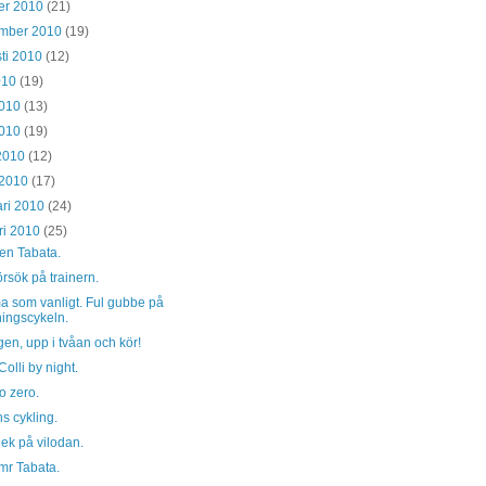
er 2010
(21)
ember 2010
(19)
ti 2010
(12)
2010
(19)
2010
(13)
2010
(19)
 2010
(12)
 2010
(17)
ari 2010
(24)
ri 2010
(25)
en Tabata.
örsök på trainern.
 som vanligt. Ful gubbe på
ningscykeln.
en, upp i tvåan och kör!
olli by night.
o zero.
s cykling.
lek på vilodan.
mr Tabata.