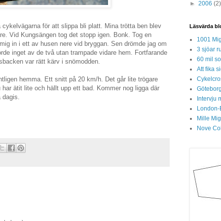
►
2006
(2)
cykelvägarna för att slippa bli platt. Mina trötta ben blev
Läsvärda bl
are. Vid Kungsängen tog det stopp igen. Bonk. Tog en
1001 Mig
mig in i ett av husen nere vid bryggan. Sen drömde jag om
3 sjöar r
gjorde inget av de två utan trampade vidare hem. Fortfarande
60 mil so
sbacken var rätt kärv i snömodden.
Att fika
ntligen hemma. Ett snitt på 20 km/h. Det går lite trögare
Cykelcros
har ätit lite och hällt upp ett bad. Kommer nog ligga där
Göteborg
å dagis.
Intervju 
London-
Mille Mi
Nove Col