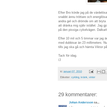
Efter Bro körde jag på de värdelösa 
snabbt ännu tröttare och energilös
andra gel och drömde om att bryta 
att dränka mig själv istället. Jag 
på den pissiga cykelvägen. Dalkarl
Efter 10 mil och 5 timmar var jag ä
med dubbisar än 23 millimeters. Nu 
tills jag ska gå och hämta Viktor p
Tack för idag.
/J
kl.
januari 07, 2010
Etiketter:
cykling
,
kränk
,
vinter
29 kommentarer:
Johan Andersson
sa...