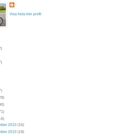
Visa hela min profil
2)
7)
7)
29)
00)
71)
16)
mber 2010
(16)
mber 2010
(19)