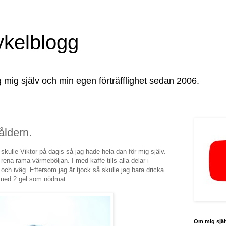
ykelblogg
g mig själv och min egen förträfflighet sedan 2006.
åldern.
kulle Viktor på dagis så jag hade hela dan för mig själv.
ena rama värmeböljan. I med kaffe tills alla delar i
 och iväg. Eftersom jag är tjock så skulle jag bara dricka
 med 2 gel som nödmat.
Om mig själ