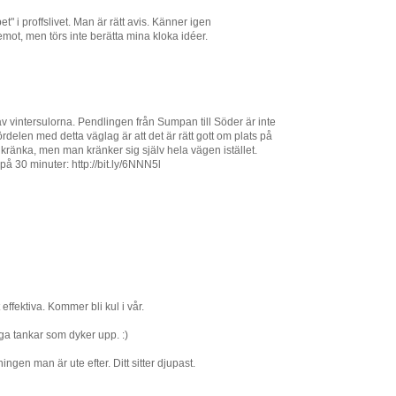
t" i proffslivet. Man är rätt avis. Känner igen
ot, men törs inte berätta mina kloka idéer.
av vintersulorna. Pendlingen från Sumpan till Söder är inte
elen med detta väglag är att det är rätt gott om plats på
kränka, men man kränker sig själv hela vägen istället.
å 30 minuter: http://bit.ly/6NNN5l
 effektiva. Kommer bli kul i vår.
a tankar som dyker upp. :)
ingen man är ute efter. Ditt sitter djupast.