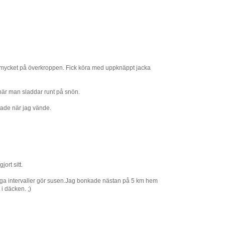
ör mycket på överkroppen. Fick köra med uppknäppt jacka
t när man sladdar runt på snön.
fotade när jag vände.
jort sitt.
iga intervaller gör susen.Jag bonkade nästan på 5 km hem
 i däcken. ;)