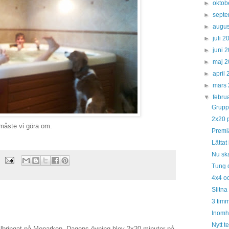
►
oktob
►
sept
►
augus
►
juli 
►
juni 
►
maj 
►
april
►
mars
▼
febru
Gruppt
2x20 
 måste vi göra om.
Premi
Lättat 
Nu ska
Tung d
4x4 oc
Slitna
3 timm
Inomh
Nytt te
llbringat på Monarken. Dagens övning blev 2x20 minuter på