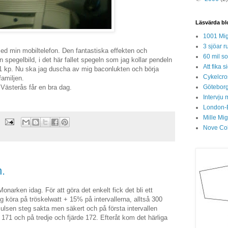
Läsvärda bl
1001 Mig
3 sjöar r
med min mobiltelefon. Den fantastiska effekten och
60 mil so
 spegelbild, i det här fallet spegeln som jag kollar pendeln
Att fika
ed 1 kp. Nu ska jag duscha av mig baconlukten och börja
Cykelcros
familjen.
Göteborg
 Västerås får en bra dag.
Intervju 
London-
Mille Mi
Nove Col
.
Monarken idag. För att göra det enkelt fick det bli ett
ag köra på tröskelwatt + 15% på intervallerna, alltså 300
Pulsen steg sakta men säkert och på första intervallen
71 och på tredje och fjärde 172. Efteråt kom det härliga