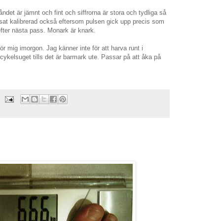
ndet är jämnt och fint och siffrorna är stora och tydliga så
yffsat kalibrerad också eftersom pulsen gick upp precis som
efter nästa pass. Monark är knark.
för mig imorgon. Jag känner inte för att harva runt i
 cykelsuget tills det är barmark ute. Passar på att åka på