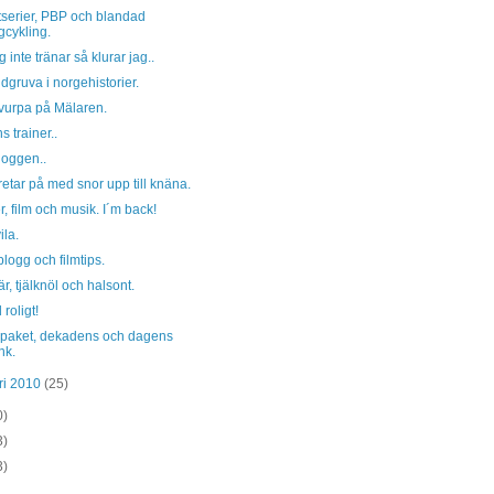
tserier, PBP och blandad
gcykling.
g inte tränar så klurar jag..
dgruva i norgehistorier.
vurpa på Mälaren.
 trainer..
oggen..
retar på med snor upp till knäna.
r, film och musik. I´m back!
ila.
ogg och filmtips.
r, tjälknöl och halsont.
 roligt!
a paket, dekadens och dagens
nk.
ri 2010
(25)
0)
3)
3)