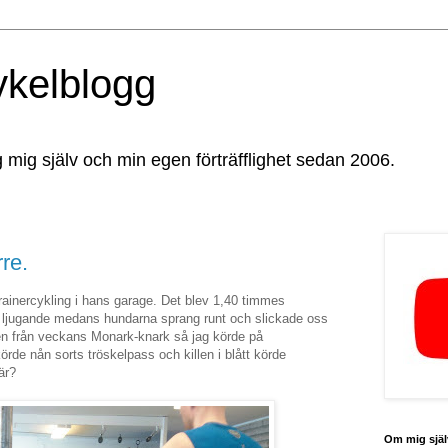
ykelblogg
g mig själv och min egen förträfflighet sedan 2006.
re.
trainercykling i hans garage. Det blev 1,40 timmes
 ljugande medans hundarna sprang runt och slickade oss
nen från veckans Monark-knark så jag körde på
örde nån sorts tröskelpass och killen i blått körde
är?
Om mig själ