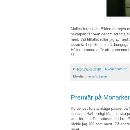
Mollos fotoskola: Bilden är tagen 
oskärpan får man genom att fota sin
med. Vid tillfället rullar jag av m
skramla ihop lite lunch åt hungriga 
Håller tummarna för att grabbarna i
/J
kl.
februari 27, 2010
6 kommentarer:
Etiketter:
monark
,
trainer
Premiär på Monarken
Körde just första riktiga passet på 
klassiskt 4x4. Enligt Mattias ska j
watt för mig. Det stämde rätt bra. 
nådde jag 169 som mest. På andra 1
ruset.