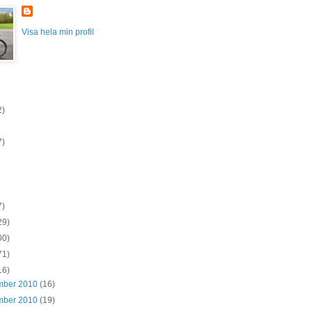
Visa hela min profil
2)
7)
7)
29)
00)
71)
16)
mber 2010
(16)
mber 2010
(19)