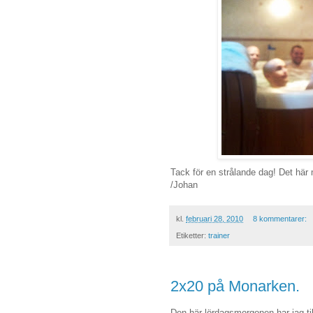
Tack för en strålande dag! Det här
/Johan
kl.
februari 28, 2010
8 kommentarer:
Etiketter:
trainer
2x20 på Monarken.
Den här lördagsmorgonen har jag ti