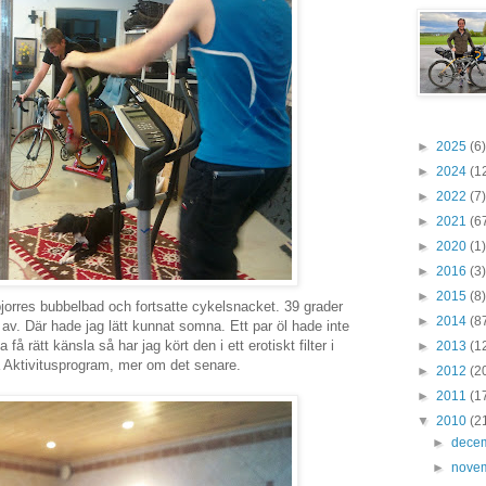
►
2025
(6)
►
2024
(1
►
2022
(7)
►
2021
(6
►
2020
(1)
►
2016
(3)
►
2015
(8)
bjorres bubbelbad och fortsatte cykelsnacket. 39 grader
►
2014
(8
 av. Där hade jag lätt kunnat somna. Ett par öl hade inte
a få rätt känsla så har jag kört den i ett erotiskt filter i
►
2013
(1
 Aktivitusprogram, mer om det senare.
►
2012
(2
►
2011
(1
▼
2010
(2
►
dece
►
nove