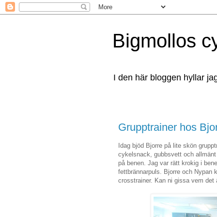
Bigmollos c
I den här bloggen hyllar ja
Grupptrainer hos Bjor
Idag bjöd Bjorre på lite skön grupp
cykelsnack, gubbsvett och allmänt
på benen. Jag var rätt krokig i be
fettbrännarpuls. Bjorre och Nypan k
crosstrainer. Kan ni gissa vem det 