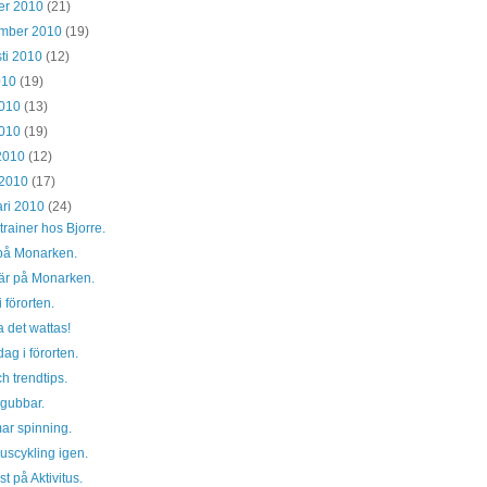
er 2010
(21)
ember 2010
(19)
ti 2010
(12)
2010
(19)
2010
(13)
2010
(19)
 2010
(12)
 2010
(17)
ari 2010
(24)
rainer hos Bjorre.
på Monarken.
är på Monarken.
i förorten.
 det wattas!
ag i förorten.
h trendtips.
 gubbar.
ar spinning.
uscykling igen.
st på Aktivitus.