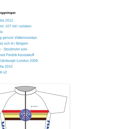
oggningar:
lia 2012
unt. 107 mil i solsken.
lo
 sig genom Vätternrundan.
s och öl i Belgien
 - Stockholm solo
med Fredrik Kessiakoff
Edinburgh-London 2009
glia 2010
li x2