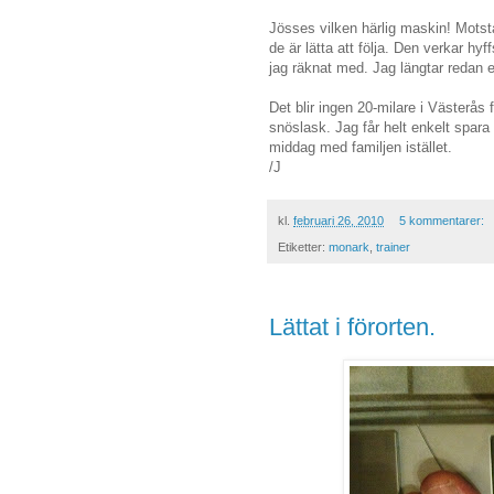
Jösses vilken härlig maskin! Motstå
de är lätta att följa. Den verkar h
jag räknat med. Jag längtar redan 
Det blir ingen 20-milare i Västerås 
snöslask. Jag får helt enkelt spara
middag med familjen istället.
/J
kl.
februari 26, 2010
5 kommentarer:
Etiketter:
monark
,
trainer
Lättat i förorten.