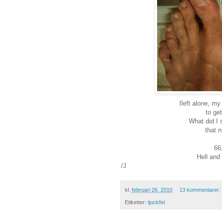
Ileft alone, my
to ge
What did I 
that n
66
Hell and
/J
kl.
februari 26, 2010
13 kommentarer:
Etiketter:
tjockfet