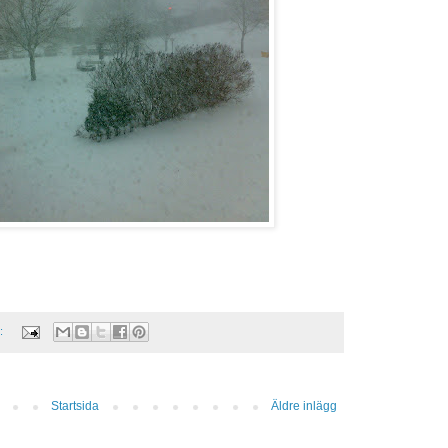
r:
Startsida
Äldre inlägg