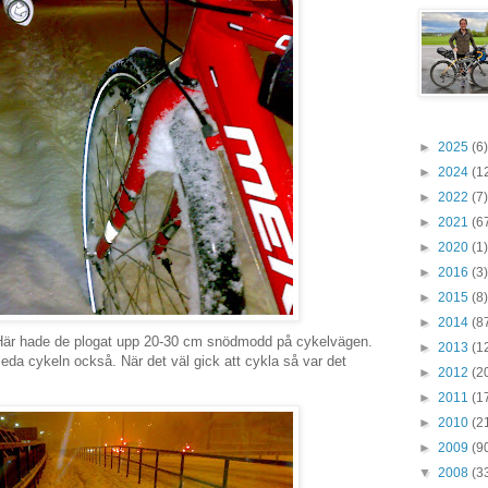
►
2025
(6)
►
2024
(1
►
2022
(7)
►
2021
(6
►
2020
(1)
►
2016
(3)
►
2015
(8)
►
2014
(8
. Här hade de plogat upp 20-30 cm snödmodd på cykelvägen.
►
2013
(1
 leda cykeln också. När det väl gick att cykla så var det
►
2012
(2
►
2011
(1
►
2010
(2
►
2009
(9
▼
2008
(3