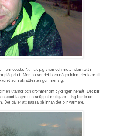
mot Tomteboda. Nu fick jag snön och motvinden rakt i
ika plågad ut. Men nu var det bara några kilometer kvar till
issvädret som skrattfesten gömmer sig.
östormen utanför och drömmer om cyklingen hemåt. Det blir
snäppet längre och snäppet mulligare. Idag borde det
 Det gäller att passa på innan det blir varmare.