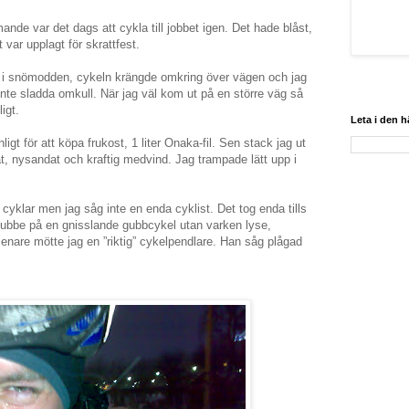
nde var det dags att cykla till jobbet igen. Det hade blåst,
 var upplagt för skrattfest.
ig i snömodden, cykeln krängde omkring över vägen och jag
 inte sladda omkull. När jag väl kom ut på en större väg så
igt.
Leta i den 
igt för att köpa frukost, 1 liter Onaka-fil. Sen stack jag ut
t, nysandat och kraftig medvind. Jag trampade lätt upp i
cyklar men jag såg inte en enda cyklist. Det tog enda tills
 gubbe på en gnisslande gubbcykel utan varken lyse,
 senare mötte jag en ”riktig” cykelpendlare. Han såg plågad