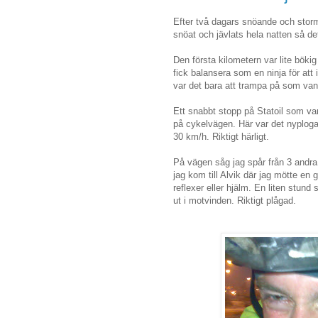
Efter två dagars snöande och storma
snöat och jävlats hela natten så det
Den första kilometern var lite bök
fick balansera som en ninja för att
var det bara att trampa på som vanl
Ett snabbt stopp på Statoil som vanl
på cykelvägen. Här var det nyploga
30 km/h. Riktigt härligt.
På vägen såg jag spår från 3 andra 
jag kom till Alvik där jag mötte en
reflexer eller hjälm. En liten stund
ut i motvinden. Riktigt plågad.