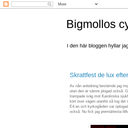
Bigmollos c
I den här bloggen hyllar ja
Skrattfest de lux efte
Av nån anledning bestämde jag mig 
utan den är sämre plogad också. G
trampade iväg mot Karolinska sjukhu
kört över vägen utanför så tog det 
E4:an och kyrkogården var oploga
också. Nu fick jag premiärtesta lillk