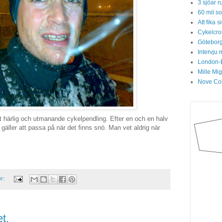
3 sjöar r
60 mil so
Att fika
Cykelcros
Göteborg
Intervju 
London-
Mille Mi
Nove Col
gt härlig och utmanande cykelpendling. Efter en och en halv
äller att passa på när det finns snö. Man vet aldrig när
er:
t.