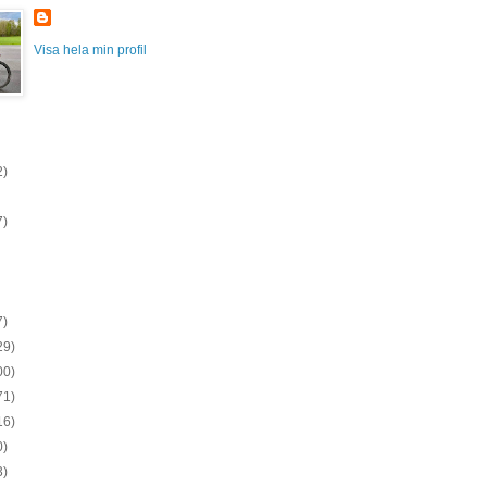
Visa hela min profil
2)
7)
7)
29)
00)
71)
16)
0)
3)