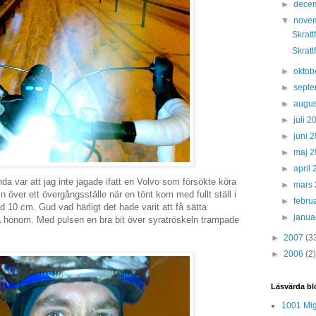
►
dece
▼
nove
Skratt
Skratt
►
oktob
►
sept
►
augus
►
juli 
►
juni 
►
maj 
►
april
da var att jag inte jagade ifatt en Volvo som försökte köra
►
mars
n över ett övergångsställe när en tönt kom med fullt ställ i
►
febru
 10 cm. Gud vad härligt det hade varit att få sätta
►
janua
honom. Med pulsen en bra bit över syratröskeln trampade
►
2007
(3
►
2006
(2)
Läsvärda bl
1001 Mig