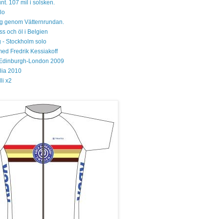
unt. 107 mil i solsken.
lo
 sig genom Vätternrundan.
s och öl i Belgien
 - Stockholm solo
med Fredrik Kessiakoff
Edinburgh-London 2009
glia 2010
li x2