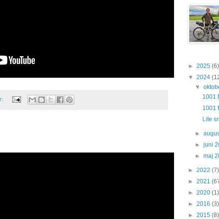
►
2025
(6)
▼
2024
(1
▼
oktob
1001 M
r:
1001 M
Lite s
►
augus
►
juni 
►
maj 
►
2022
(7)
►
2021
(6
►
2020
(1)
►
2016
(3)
►
2015
(8)