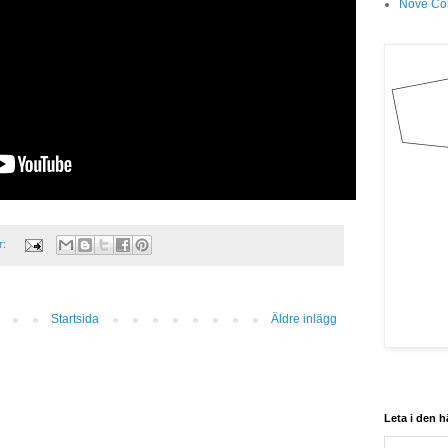
Nove Col
r:
Startsida
Äldre inlägg
Leta i den 