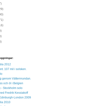
7)
29)
00)
71)
16)
0)
3)
3)
oggningar:
lia 2012
unt. 107 mil i solsken.
lo
 sig genom Vätternrundan.
s och öl i Belgien
 - Stockholm solo
med Fredrik Kessiakoff
Edinburgh-London 2009
glia 2010