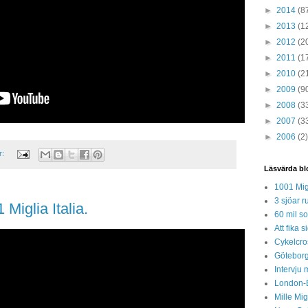
►
2014
(8
►
2013
(1
►
2012
(2
►
2011
(1
►
2010
(2
►
2009
(9
►
2008
(3
►
2007
(3
►
2006
(2)
r:
Läsvärda bl
1001 Mig
3 sjöar r
Miglia Italia.
60 mil so
Att fika
Cykelcros
Göteborg
Intervju 
London-
Mille Mi