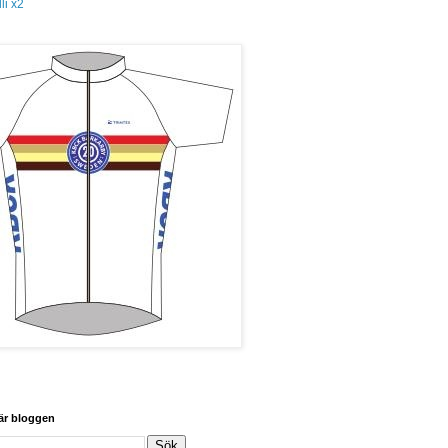
li x2
här bloggen