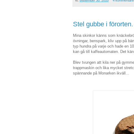
kl.
september 30, 2010
4 kommentare
Stel gubbe i förorten.
Mina skinkor känns som knäckebrö
övningar, benspark, kliv upp på bänk
typ hundra på varje och hade en 10-
kan gå till kaffeautomaten. Det kän
Blev tvungen att kila ner på gymmet
trappmaskin och lika mycket stretch
spännande på Monarken ikväll...