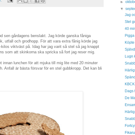
r:
►
oktob
▼
sept
Jag oc
Stel g
40 min
Pigga 
d sen gårdagens benslakt. Jag körde ganska fåniga
, utfall och grodhopp. För att vara extra fånig körde jag
Köpte
kilos viktväst på. Idag har jag varit så stel så jag knappt
Självd
ns som att skinkorna ska spricka så fort jag reser mig.
Lugn 
 innan lunchen för att mjuka till mig lite med 20 minuter
Snabb
. Anfall är bästa försvar för en stel gubbkropp. Det kan bli
Härli
Spänd
KBCK s
Dags 
De Ma
Ensam,
Härli
Snabbc
Fortcy
Fikar