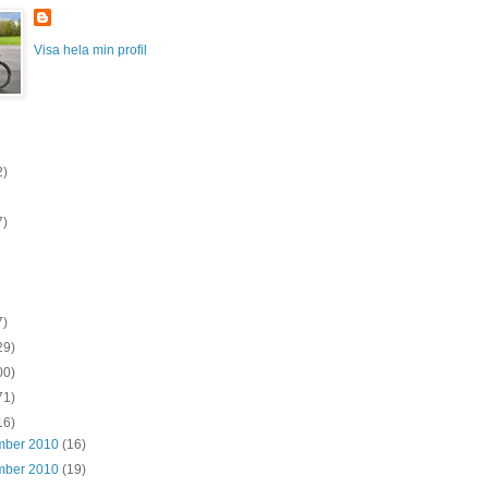
Visa hela min profil
2)
7)
7)
29)
00)
71)
16)
mber 2010
(16)
mber 2010
(19)