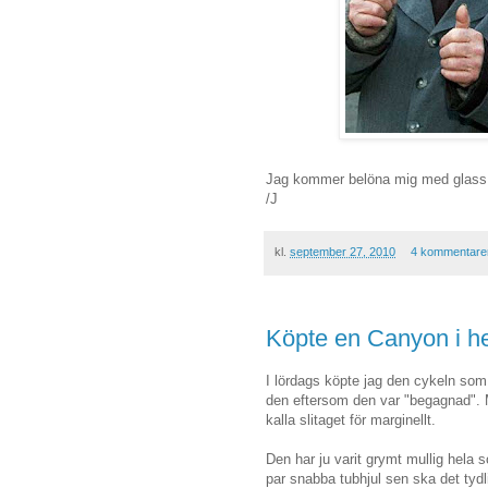
Jag kommer belöna mig med glass i
/J
kl.
september 27, 2010
4 kommentare
Köpte en Canyon i h
I lördags köpte jag den cykeln som 
den eftersom den var "begagnad". M
kalla slitaget för marginellt.
Den har ju varit grymt mullig hela 
par snabba tubhjul sen ska det tyd