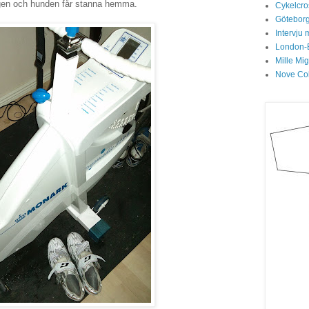
gen och hunden får stanna hemma.
Cykelcros
Göteborg
Intervju 
London-
Mille Mi
Nove Col