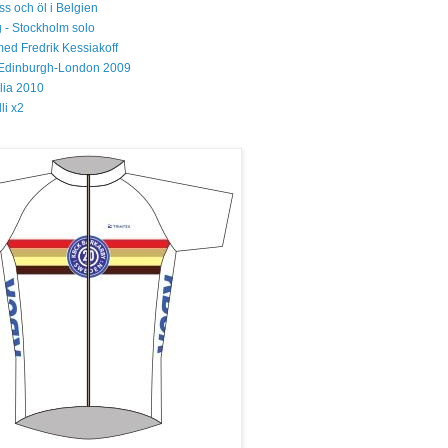
s och öl i Belgien
 - Stockholm solo
med Fredrik Kessiakoff
Edinburgh-London 2009
glia 2010
li x2