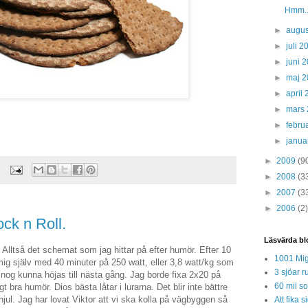
Hmm.. 
►
augus
►
juli 
►
juni 
►
maj 
►
april
►
mars
►
febru
►
janua
►
2009
(9
►
2008
(3
►
2007
(3
►
2006
(2)
ck n Roll.
Läsvärda bl
Alltså det schemat som jag hittar på efter humör. Efter 10
1001 Mig
mig själv med 40 minuter på 250 watt, eller 3,8 watt/kg som
3 sjöar r
 nog kunna höjas till nästa gång. Jag borde fixa 2x20 på
60 mil so
gt bra humör. Dios bästa låtar i lurarna. Det blir inte bättre
jul. Jag har lovat Viktor att vi ska kolla på vägbyggen så
Att fika