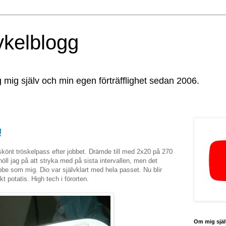
ykelblogg
g mig själv och min egen förträfflighet sedan 2006.
!
önt tröskelpass efter jobbet. Drämde till med 2x20 på 270
 höll jag på att stryka med på sista intervallen, men det
ubbe som mig. Dio var självklart med hela passet. Nu blir
t potatis. High tech i förorten.
Om mig själ