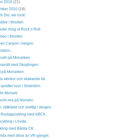
er 2010
(21)
ember 2010
(19)
h Dio, we rock!
ubbe i förorten.
uter King of Rock n Roll.
ben i förorten.
 en Canyon i helgen.
istans..
kväll på Monarken.
sprätt med Skoglingen.
gt på Monarken.
a skinkor och skakande lår.
prätter loss i Södertörn.
för Monark.
rchi-rea på Norvelo.
 lättklädd och svettig i skogen.
g Roslagscykling med KBCK.
ykling i Lövsta.
kling med Bålsta CK.
unda med delar av VR-gänget.