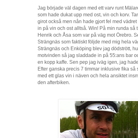
Jag började väl dagen med ett varv runt Mälare
som hade dukat upp med ost, vin och korv. Tank
girot också men nån hade gjort fel med vädret 
in på vin och ost alltså. Win! På min runda så 
Henrik och Åsa som var på väg mot Örebro. Se
Strängnäs som faktiskt följde med mig hela 
Strängnäs och Enköping blev jag dödstrött, h
motvinden så jag sladdade in på 55:ans bar oc
en kopp kaffe. Sen pep jag iväg igen, jag hade j
Efter ganska precis 7 timmar inklusive fika så 
med ett glas vin i näven och hela ansiktet ins
den afterbiken.