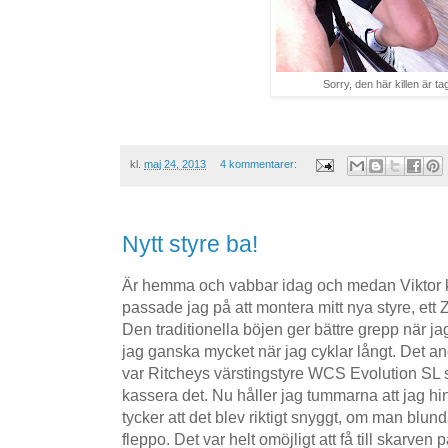
Sorry, den här killen är t
kl.
maj 24, 2013
4 kommentarer:
Nytt styre ba!
Är hemma och vabbar idag och medan Viktor k
passade jag på att montera mitt nya styre, ett 
Den traditionella böjen ger bättre grepp när ja
jag ganska mycket när jag cyklar långt. Det an
var Ritcheys värstingstyre WCS Evolution SL s
kassera det. Nu håller jag tummarna att jag hin
tycker att det blev riktigt snyggt, om man blund
fleppo. Det var helt omöjligt att få till skarven 