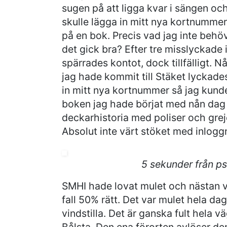
sugen på att ligga kvar i sängen och 
skulle lägga in mitt nya kortnummer 
på en bok. Precis vad jag inte behövd
det gick bra? Efter tre misslyckade
spärrades kontot, dock tillfälligt. 
jag hade kommit till Stäket lyckade
in mitt nya kortnummer så jag kund
boken jag hade börjat med nån dag 
deckarhistoria med poliser och greje
Absolut inte värt stöket med inlogg
5 sekunder från ps
SMHI hade lovat mulet och nästan vin
fall 50% rätt. Det var mulet hela da
vindstilla. Det är ganska fult hela vä
Bålsta. Den ena förorten avlöser d