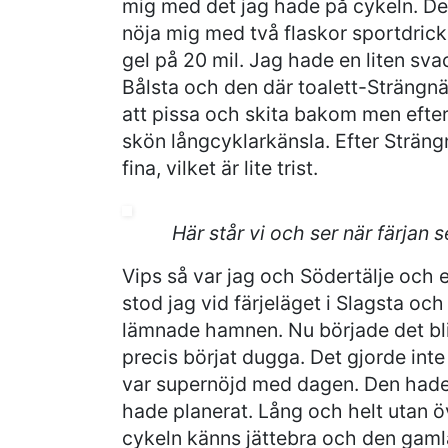
mig med det jag hade på cykeln. Det
nöja mig med två flaskor sportdrick
gel på 20 mil. Jag hade en liten sva
Bålsta och den där toalett-Strängnä
att pissa och skita bakom men efter
skön långcyklarkänsla. Efter Sträng
fina, vilket är lite trist.
Här står vi och ser när färjan s
Vips så var jag och Södertälje och 
stod jag vid färjeläget i Slagsta och
lämnade hamnen. Nu började det bl
precis börjat dugga. Det gjorde inte
var supernöjd med dagen. Den hade 
hade planerat. Lång och helt utan 
cykeln känns jättebra och den gam