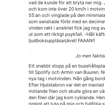
vad de kunde för att bryta ner mig.
och kom inte över 20 km/h i motvin
55:an och vinglade på den minimala
som swishade förbi med en decimet
vinden rakt i ansiktet fick jag nog 
ut som ett riktigt psykfall. -Håll käf
ljudboksuppläsarjävel! FAAAN!!
Jo men faktis
Ett snabbt stopp på en busshållspla
till Spotify och Armin van Buuren. N
nya tag i motvinden. Nån gång bor
Efter Hjulstabron var det en inavlad
mötande filen och skulle göra en vä
den filen där jag kom cyklande. Hen 
rimligt att tuta på mig och fullfölja