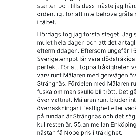
starten och tills dess måste jag här
ordentligt för att inte behöva gråta 
i tältet.
I lördags tog jag första steget. Jag 
mulet hela dagen och att det antagli
eftermiddagen. Eftersom ungefär 15
Sverigetempot lär vara dödstråkiga
perfekt. För att toppa tråkigheten va
varv runt Mälaren med genvägen över
Strängnäs. Fördelen med Mälaren run
fuska om man skulle bli trött. Det gå
över vattnet. Mälaren runt bjuder in
överraskningar i festlighet eller vac
på rundan är Strängnäs och det säg
kul resten är. 55:an mellan Enköpi
nästan få Nobelpris i tråkighet.