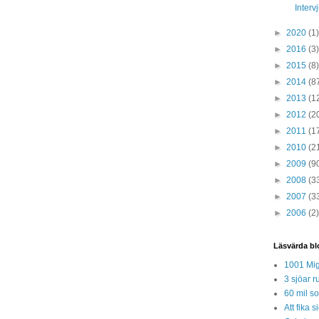
Interv
►
2020
(1)
►
2016
(3)
►
2015
(8)
►
2014
(8
►
2013
(1
►
2012
(2
►
2011
(1
►
2010
(2
►
2009
(9
►
2008
(3
►
2007
(3
►
2006
(2)
Läsvärda bl
1001 Mig
3 sjöar r
60 mil so
Att fika