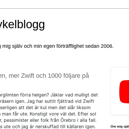
ykelblogg
g mig själv och min egen förträfflighet sedan 2006.
, mer Zwift och 1000 följare på
rglimten förra helgen? Jäklar vad mulligt det
äsern igen. Jag har suttit fjättrad vid Zwift
sserligen att det är kul men det slår liksom
 man får ute. Konstigt vore väl det. Efter sol
essimister eller folk från Örebro i alla fall.
 ute och jag är nerskuffad till källaren igen.
Om mig själ