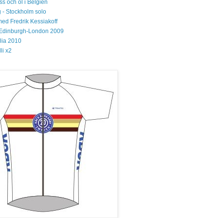
s och öl i Belgien
 - Stockholm solo
med Fredrik Kessiakoff
Edinburgh-London 2009
glia 2010
li x2