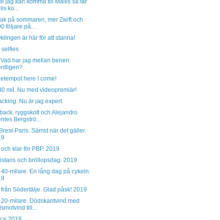
e jag kan komma till Mallis så får
is ko...
ak på sommaren, mer Zwift och
0 följare på...
klingen är här för att stanna!
 selfies
 Vad har jag mellan benen
ntligen?
getempot here I come!
30 mil. Nu med videopremiär!
cking. Nu är jag expert.
ack, ryggskott och Alejandro
ntes Bergströ...
Brest-Paris. Sämst när det gäller.
19
 och klar för PBP. 2019
istans och bröllopsdag. 2019
40-milare. En lång dag på cykeln.
19
 från Södertälje. Glad påsk! 2019
 20-milare. Dödskantvind med
smotvind till...
rca 2019