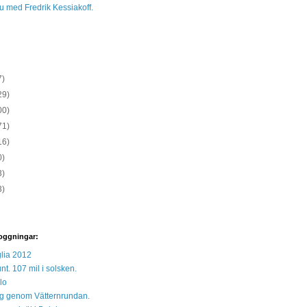
ju med Fredrik Kessiakoff.
7)
29)
00)
71)
16)
0)
3)
3)
oggningar:
lia 2012
unt. 107 mil i solsken.
lo
 sig genom Vätternrundan.