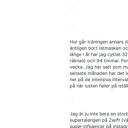
Hur går träningen annars 
äntligen bort latmasken oc
länge i år har jag cyklat 3
räknas) och 94 timmar. For
vecka. Jag har satt som må
senaste månaden har det le
ner på de intensiva interva
på när lusten faller på istäl
Jag är ju inte bara en stor
supertalangen på Zwift (väl
super-influencer på instag