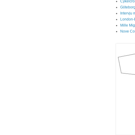
Cykelcros
Göteborg
Intervju 
London-
Mille Mi
Nove Col