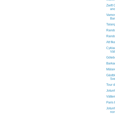
Zwift 
and
Vamos 
Bar
Talan
Rando
Rando
Att fi
Cyklad
Vät
Göteb
Barka
Mälare
Gästb
Sve
Tour 
Jotun
Vätte
Paris 
Jotunh
nor