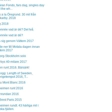
Gran Fondo, fars dag, singles day
 the wh...
a la Öregrund. 30 mil från
karby. 2018
g 2018
nnée vad är dé? Del två.
nnée vad är dé?
ka sig genom Vättern 2017
e ner till Motala dagen innan
tern 2017
org-Stockholm solo
rbys 40-milare 2017
n runt 2016. Bärsärk!
logg: Length of Sweden,
rigetempot 2016, T...
du Mont Blanc 2016
heimen runt 2016
rnrundan 2016
Brest Paris 2015
eimen rundt. 43 härliga mil i
ska fjällen.