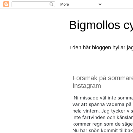
Bigmollos c
I den här bloggen hyllar ja
Försmak på sommaren
Instagram
Ni missade väl inte somma
var att spänna vaderna på r
hela vintern. Jag tycker vi
inte fartvinden och känslan
kommer regn som de säger, p
Nu har snön kommit tillbaks