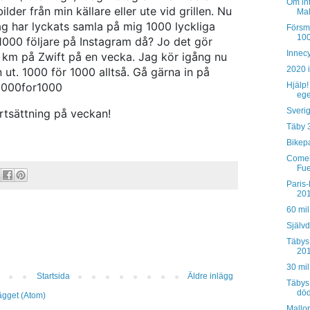
Om int
der från min källare eller ute vid grillen. Nu
Mall
 jag har lyckats samla på mig 1000 lyckliga
Försm
100
 1000 följare på Instagram då? Jo det gör
Innecy
km på Zwift på en vecka. Jag kör igång nu
2020 i
t. 1000 för 1000 alltså. Gå gärna in på
#1000for1000
Hjälp!
ege
Sveri
ortsättning på veckan!
Täby 
Bikepa
Comeb
Fue
Paris-
20
60 mil
Självd
Täbys 
20
30 mil
Startsida
Äldre inlägg
Täbys
död
lägget (Atom)
Mallo