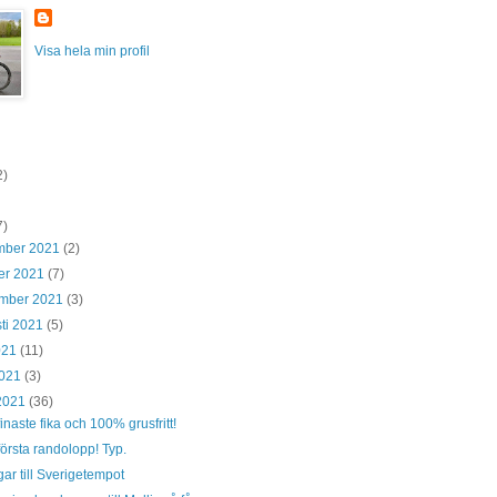
Visa hela min profil
2)
7)
mber 2021
(2)
er 2021
(7)
ember 2021
(3)
ti 2021
(5)
2021
(11)
2021
(3)
 2021
(36)
finaste fika och 100% grusfritt!
första randolopp! Typ.
ar till Sverigetempot