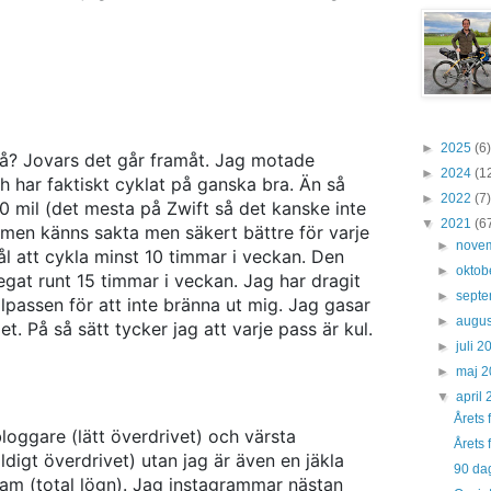
►
2025
(6)
då? Jovars det går framåt. Jag motade
►
2024
(1
h har faktiskt cyklat på ganska bra. Än så
►
2022
(7)
20 mil (det mesta på Zwift så det kanske inte
▼
2021
(6
men känns sakta men säkert bättre för varje
►
nove
l att cykla minst 10 timmar i veckan. Den
►
oktob
gat runt 15 timmar i veckan. Jag har dragit
►
sept
llpassen för att inte bränna ut mig. Jag gasar
►
augus
let. På så sätt tycker jag att varje pass är kul.
►
juli 
►
maj 
▼
april
Årets 
bloggare (lätt överdrivet) och värsta
Årets 
digt överdrivet) utan jag är även en jäkla
90 dag
ram (total lögn). Jag instagrammar nästan