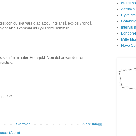
60 mil so
Att fika
Cykelcros
Göteborg
 test och du ska vara glad att du inte är så explosiv för då
Intervju 
gör att du kommer att cykla fort i sommar.
London-
Mille Mi
Nove Col
som 15 minuter. Helt sjukt. Men det är värt det, för
tastiskt.
et där?
Startsida
Äldre inlägg
lägget (Atom)