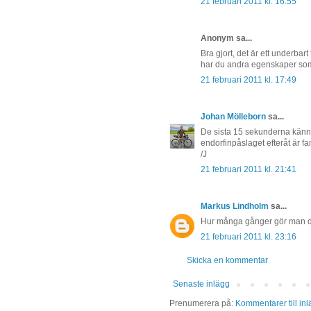
21 februari 2011 kl. 16:55
Anonym sa...
Bra gjort, det är ett underbart
har du andra egenskaper som 
21 februari 2011 kl. 17:49
Johan Mölleborn
sa...
De sista 15 sekunderna känns 
endorfinpåslaget efteråt är fan
/J
21 februari 2011 kl. 21:41
Markus Lindholm
sa...
Hur många gånger gör man d
21 februari 2011 kl. 23:16
Skicka en kommentar
Senaste inlägg
Prenumerera på:
Kommentarer till in