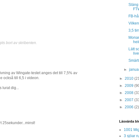
Släng 
FTW
FB-hån
Vilken
3,5 ti
Monar
hei
ts bort av skribenten.
Lätt s
livet
Smärt
►
janua
ning av Wingate-testet anges det till 7,5% av
också till 6,5 i videon.
►
2010
(2
►
2009
(9
 lurat dig...
►
2008
(3
►
2007
(3
►
2006
(2)
Läsvärda bl
rt 25sekunder...minst!
1001 Mig
3 sjöar r