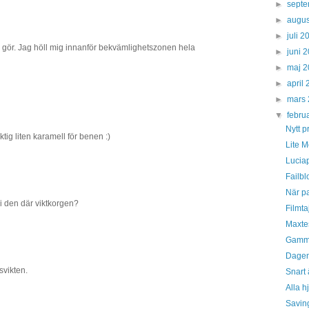
►
sept
►
augus
►
juli 
na gör. Jag höll mig innanför bekvämlighetszonen hela
►
juni 
►
maj 
►
april
►
mars
▼
febru
Nytt p
ktig liten karamell för benen :)
Lite M
Luciap
Failbl
När pa
i den där viktkorgen?
Filmta
Maxtes
Gammal
Dagens
svikten.
Snart 
Alla hj
Saving