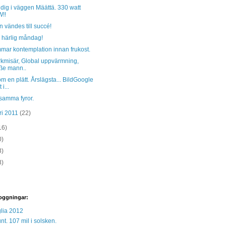
dig i väggen Määttä. 330 watt
!!
 vändes till succé!
 härlig måndag!
mmar kontemplation innan frukost.
kmisär, Global uppvärmning,
ße mann..
om en plätt. Årslägsta... BildGoogle
 i...
samma fyror.
ri 2011
(22)
16)
0)
3)
3)
oggningar:
lia 2012
unt. 107 mil i solsken.