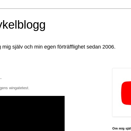
ykelblogg
g mig själv och min egen förträfflighet sedan 2006.
.
lgens wingatetest.
Om mig själ