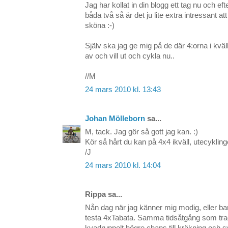
Jag har kollat in din blogg ett tag nu och ef
båda två så är det ju lite extra intressant at
sköna :-)
Själv ska jag ge mig på de där 4:orna i kväl
av och vill ut och cykla nu..
//M
24 mars 2010 kl. 13:43
Johan Mölleborn
sa...
M, tack. Jag gör så gott jag kan. :)
Kör så hårt du kan på 4x4 ikväll, utecyklingen
/J
24 mars 2010 kl. 14:04
Rippa sa...
Nån dag när jag känner mig modig, eller ba
testa 4xTabata. Samma tidsåtgång som trad