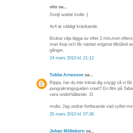
vito sa...
Greijt wattat molle :)
4x4 är väldigt kränkande.
Brukar vilja lägga av efter 2 min,men efte
man ihop och får nästan erigerat tillstånd a
gånger.
24 mars 2010 kl. 21:12
Tobbe Arnesson
sa...
Rippa, har du inte tränat dig snygg så vi få
pungrakningsguiden snart? En film på Taba
vara underhållande. :D
mollo: Jag undrar fortfarande vad syftet m
25 mars 2010 kl. 07:36
Johan Mölleborn
sa...