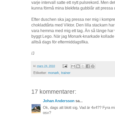
varje intervall satte ett nytt pulsrekord. Men de
kunna förmå mina blekfeta gubblår att pressa ur
Efter duschen ska jag pressa ner mig i kompr
chokladtårta med Viktor. Den lilla stackarn ha
vara hemma med mig ett tag. Än så länge har
byggt Lego. När jag Monark-knarkade kollade h
alltså dags för eftermiddagsfika.
/J
kl.
mars 24, 2010
Etiketter:
monark
,
trainer
17 kommentarer:
Johan Andersson
sa...
Ok, dags att blott sig. Vad är 4x4?? Fyra mi
osv?