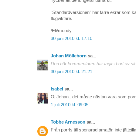
Tycker att de fungerar utmärkt.
"Standardversionen" har färre ekrar som 
flugviktare.
/Eli/moody
30 juni 2010 kl. 17:10
Johan Mölleborn
sa...
Den här kommentaren har tagits bort av sk
30 juni 2010 kl. 21:21
Isabel
sa...
Oj Johan.. det måste nästan vara som porr fö
1 juli 2010 kl. 09:05
Tobbe Arnesson
sa...
Från porrfs till sponsrad amatör, inte jätteilla