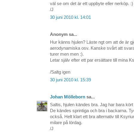
väl se om det är ett uppbyte eller nerköp. :)
/J
30 juni 2010 kl. 14:01
Anonym sa...
Hur känns hjulen? Läste ngt om att de är gjor
aerodynamiska osv. Kanske svårt att svara 
turer men men :).
Letar själv efter ett par ersättare till mina K
/Saltg igen
30 juni 2010 kl. 15:39
Johan Mölleborn
sa...
Saltis, hjulen kändes bra. Jag har bara kör
De kändes sprintiga och bra i backarna. Tyc
också. Helt klart ett bra alternativ till Ksy
milare på lördag.
/J