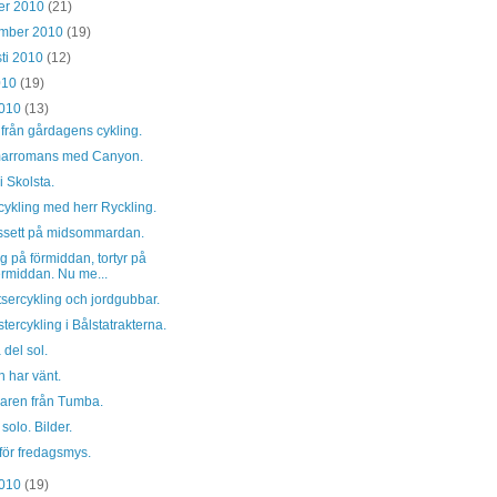
er 2010
(21)
ember 2010
(19)
ti 2010
(12)
2010
(19)
2010
(13)
 från gårdagens cykling.
rromans med Canyon.
i Skolsta.
ykling med herr Ryckling.
ssett på midsommardan.
g på förmiddan, tortyr på
ermiddan. Nu me...
sercykling och jordgubbar.
ercykling i Bålstatrakterna.
 del sol.
 har vänt.
laren från Tumba.
 solo. Bilder.
för fredagsmys.
2010
(19)