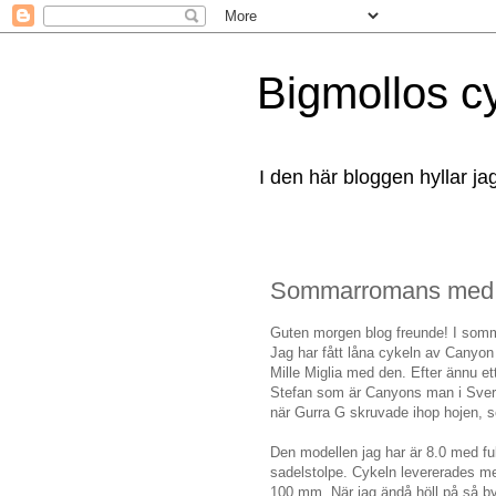
Bigmollos c
I den här bloggen hyllar ja
Sommarromans med
Guten morgen blog freunde! I som
Jag har fått låna cykeln av Canyon 
Mille Miglia med den. Efter ännu ett
Stefan som är Canyons man i Sveri
när Gurra G skruvade ihop hojen, s
Den modellen jag har är 8.0 med fu
sadelstolpe. Cykeln levererades me
100 mm. När jag ändå höll på så byt