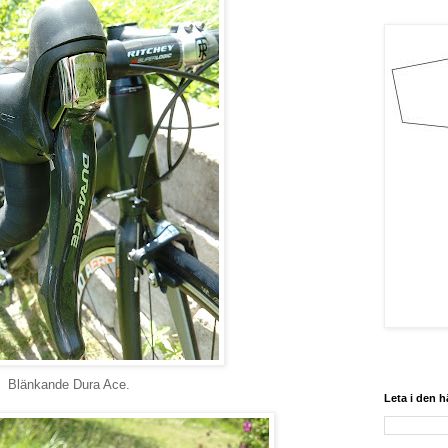
Blänkande Dura Ace.
Leta i den 