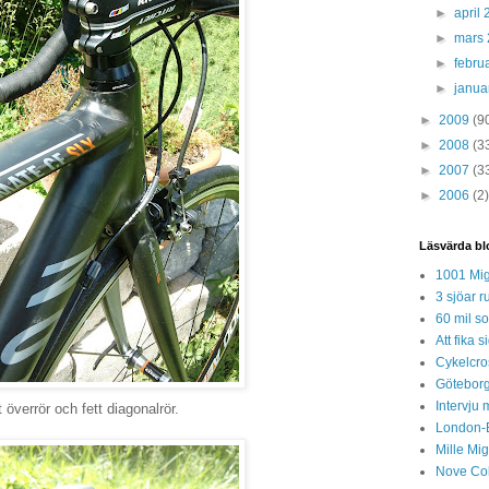
►
april
►
mars
►
febru
►
janua
►
2009
(9
►
2008
(3
►
2007
(3
►
2006
(2)
Läsvärda bl
1001 Mig
3 sjöar r
60 mil so
Att fika
Cykelcros
Göteborg
Intervju 
t överrör och fett diagonalrör.
London-
Mille Mi
Nove Col