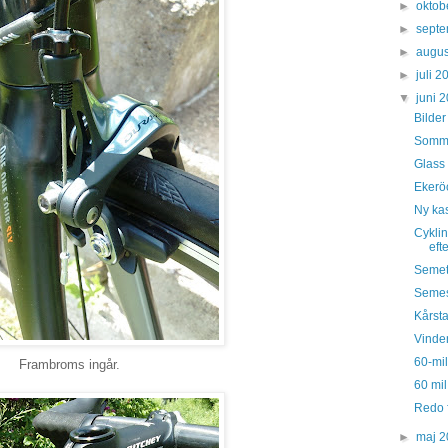
►
oktob
►
sept
►
augus
►
juli 
▼
juni 
Bilder
Somma
Glass 
Ekeröc
Ny ka
Cyklin
eft
Semet
Semest
Kårsta
Vinden
60-mi
Frambroms ingår.
60 mil
Redo 
►
maj 