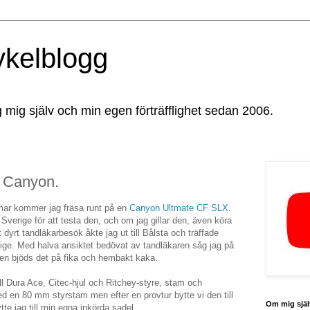
ykelblogg
g mig själv och min egen förträfflighet sedan 2006.
 Canyon.
mar kommer jag fräsa runt på en
Canyon Ultmate CF SLX
.
Sverige för att testa den, och om jag gillar den, även köra
 dyrt tandläkarbesök åkte jag ut till Bålsta och träffade
ge. Med halva ansiktet bedövat av tandläkaren såg jag på
en bjöds det på fika och hembakt kaka.
ll Dura Ace, Citec-hjul och Ritchey-styre, stam och
d en 80 mm styrstam men efter en provtur bytte vi den till
Om mig själ
te jag till min egna inkörda sadel.