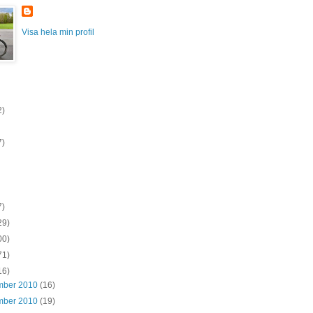
Visa hela min profil
2)
7)
7)
29)
00)
71)
16)
mber 2010
(16)
mber 2010
(19)