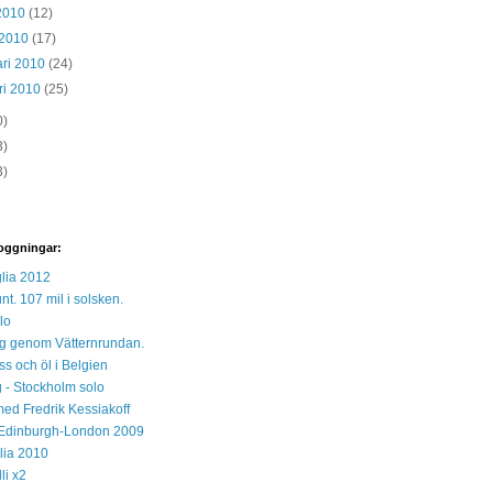
 2010
(12)
 2010
(17)
ari 2010
(24)
ri 2010
(25)
0)
3)
3)
oggningar:
lia 2012
unt. 107 mil i solsken.
lo
 sig genom Vätternrundan.
s och öl i Belgien
 - Stockholm solo
med Fredrik Kessiakoff
Edinburgh-London 2009
glia 2010
li x2