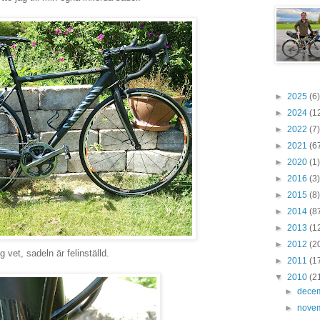
►
2025
(6)
►
2024
(1
►
2022
(7)
►
2021
(6
►
2020
(1)
►
2016
(3)
►
2015
(8)
►
2014
(8
►
2013
(1
►
2012
(2
g vet, sadeln är felinställd.
►
2011
(1
▼
2010
(2
►
dece
►
nove