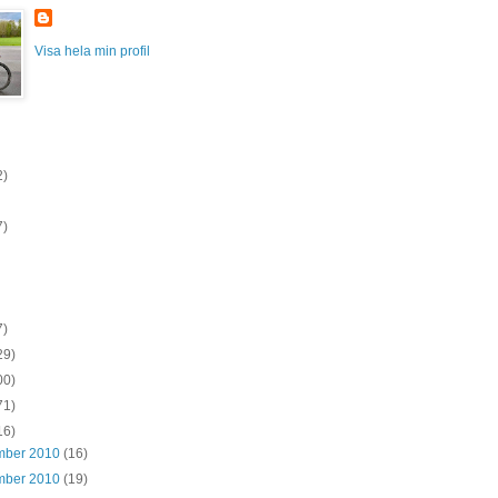
Visa hela min profil
2)
7)
7)
29)
00)
71)
16)
mber 2010
(16)
mber 2010
(19)