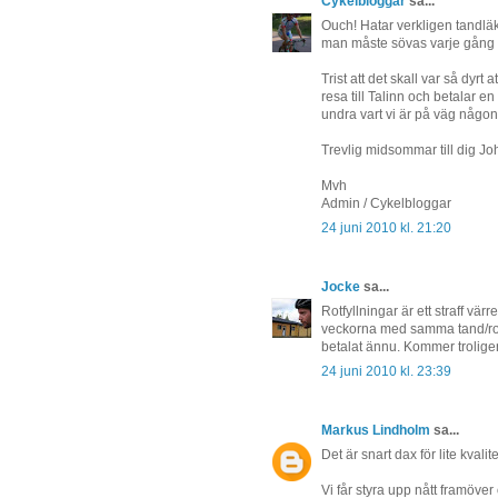
Cykelbloggar
sa...
Ouch! Hatar verkligen tandläk
man måste sövas varje gång 
Trist att det skall var så dyr
resa till Talinn och betalar en
undra vart vi är på väg någon
Trevlig midsommar till dig Joh
Mvh
Admin / Cykelbloggar
24 juni 2010 kl. 21:20
Jocke
sa...
Rotfyllningar är ett straff vä
veckorna med samma tand/rotfy
betalat ännu. Kommer troligen 
24 juni 2010 kl. 23:39
Markus Lindholm
sa...
Det är snart dax för lite kvali
Vi får styra upp nått framöver 