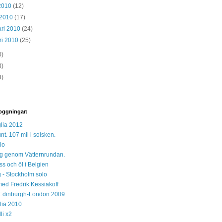
 2010
(12)
 2010
(17)
ari 2010
(24)
ri 2010
(25)
0)
3)
3)
oggningar:
lia 2012
unt. 107 mil i solsken.
lo
 sig genom Vätternrundan.
s och öl i Belgien
 - Stockholm solo
med Fredrik Kessiakoff
Edinburgh-London 2009
glia 2010
li x2