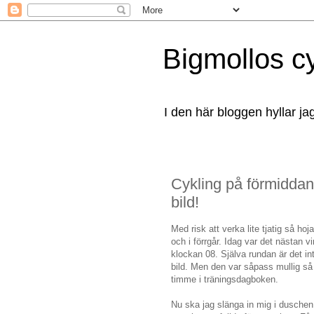
Bigmollos c
I den här bloggen hyllar ja
Cykling på förmiddan
bild!
Med risk att verka lite tjatig så h
och i förrgår. Idag var det nästan v
klockan 08. Själva rundan är det in
bild. Men den var såpass mullig så j
timme i träningsdagboken.
Nu ska jag slänga in mig i duschen