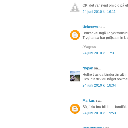
OK, det var synd om dig på e
24 juni 2010 kl. 16:11
Unknown
sa...
Brukar väl ingå i olycksfallsf
Tryghansa har pröjsat min kro
/Magnus
24 juni 2010 kl. 17:31
Nypan
sa...
Hellre trasiga tänder än att i
Och inte fick du något bokmärk
24 juni 2010 kl. 18:34
Markus
sa...
Så jäkla bra bild hos tandläk
24 juni 2010 kl. 19:53