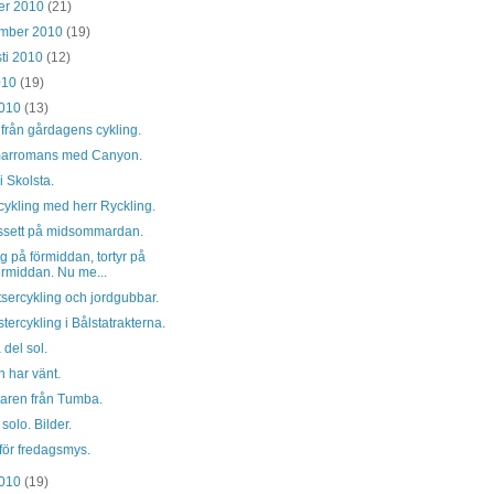
er 2010
(21)
ember 2010
(19)
ti 2010
(12)
2010
(19)
2010
(13)
 från gårdagens cykling.
rromans med Canyon.
i Skolsta.
ykling med herr Ryckling.
ssett på midsommardan.
g på förmiddan, tortyr på
ermiddan. Nu me...
sercykling och jordgubbar.
ercykling i Bålstatrakterna.
 del sol.
 har vänt.
laren från Tumba.
 solo. Bilder.
för fredagsmys.
2010
(19)