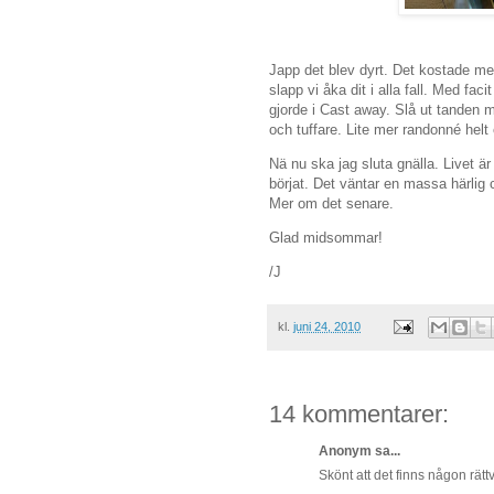
Japp det blev dyrt. Det kostade me
slapp vi åka dit i alla fall. Med fa
gjorde i Cast away. Slå ut tanden m
och tuffare. Lite mer randonné helt 
Nä nu ska jag sluta gnälla. Livet ä
börjat. Det väntar en massa härlig 
Mer om det senare.
Glad midsommar!
/J
kl.
juni 24, 2010
14 kommentarer:
Anonym sa...
Skönt att det finns någon rättv