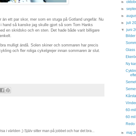
►
oktob
►
sept
►
augus
r än ett par skor, mer som en stuga på Gotland ungefär. Nu
►
juli 
cit i hand så kanske jag skulle gjort så som Tom Hanks
▼
juni 
ed en skridsko och en sten. Det hade både varit billigare
enkelt.
Bilder
Somma
r bra mulligt ändå. Solen skiner och sommaren har precis
Glass 
cykling och fler roliga cykelgrejer innan sommaren är slut.
Ekeröc
Ny ka
Cyklin
eft
Semet
Semest
Kårsta
Vinden
60-mi
60 mil
Redo 
isa i världen ;) Själv sitter man på jobbet och har det bra...
►
maj 