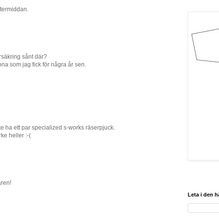
ftermiddan.
örsäkring sånt där?
na som jag fick för några år sen.
nte ha ett par specialized s-works räserpjuck.
e heller :-(
aren!
Leta i den 