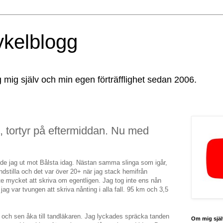
ykelblogg
g mig själv och min egen förträfflighet sedan 2006.
, tortyr på eftermiddan. Nu med
ojade jag ut mot Bålsta idag. Nästan samma slinga som igår,
indstilla och det var över 20+ när jag stack hemifrån
te mycket att skriva om egentligen. Jag tog inte ens nån
ag var tvungen att skriva nånting i alla fall. 95 km och 3,5
 och sen åka till tandläkaren. Jag lyckades spräcka tanden
Om mig själ