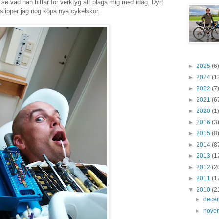
 se vad han hittar för verktyg att plåga mig med idag. Dyrt
 slipper jag nog köpa nya cykelskor.
►
2025
(6)
►
2024
(1
►
2022
(7)
►
2021
(6
►
2020
(1)
►
2016
(3)
►
2015
(8)
►
2014
(8
►
2013
(1
►
2012
(2
►
2011
(1
▼
2010
(2
►
dece
►
nove