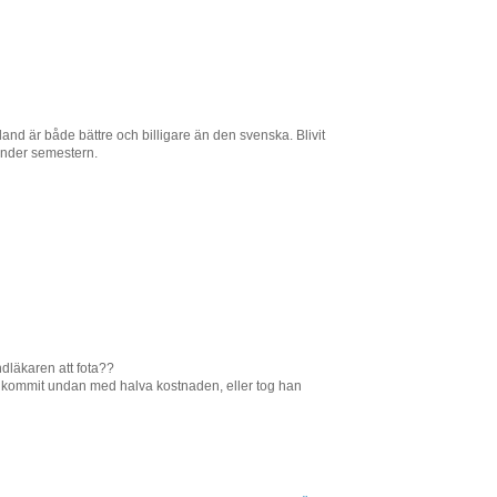
land är både bättre och billigare än den svenska. Blivit
 under semestern.
andläkaren att fota??
 kommit undan med halva kostnaden, eller tog han