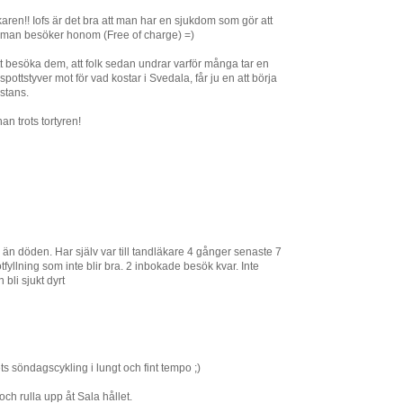
aren!! Iofs är det bra att man har en sjukdom som gör att
man besöker honom (Free of charge) =)
t att besöka dem, att folk sedan undrar varför många tar en
 spottstyver mot för vad kostar i Svedala, får ju en att börja
stans.
an trots tortyren!
rre än döden. Har själv var till tandläkare 4 gånger senaste 7
llning som inte blir bra. 2 inbokade besök kvar. Inte
bli sjukt dyrt
tets söndagscykling i lungt och fint tempo ;)
och rulla upp åt Sala hållet.