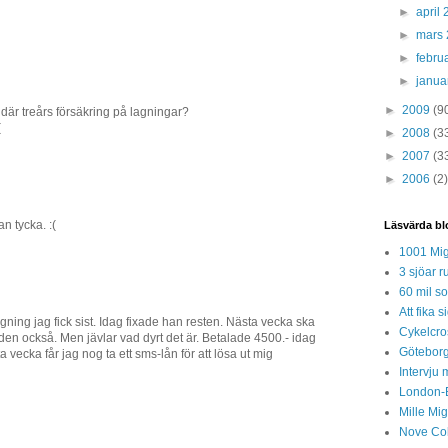
►
april
►
mars
►
febru
►
janua
►
2009
(9
 där treårs försäkring på lagningar?
(
►
2008
(3
►
2007
(3
►
2006
(2)
n tycka. :(
Läsvärda bl
1001 Mig
3 sjöar r
60 mil so
Att fika
gning jag fick sist. Idag fixade han resten. Nästa vecka ska
Cykelcros
nden också. Men jävlar vad dyrt det är. Betalade 4500.- idag
Göteborg
 vecka får jag nog ta ett sms-lån för att lösa ut mig
Intervju 
London-
Mille Mi
Nove Col