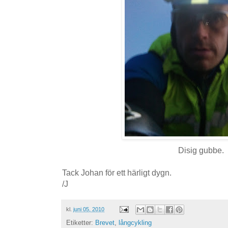
Disig gubbe.
Tack Johan för ett härligt dygn.
/J
kl.
juni 05, 2010
Etiketter:
Brevet
,
långcykling