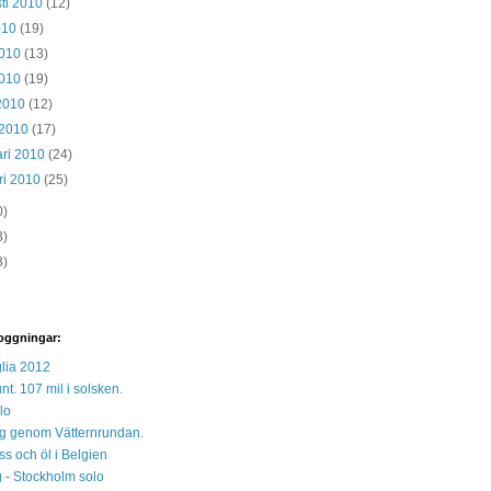
ti 2010
(12)
2010
(19)
2010
(13)
2010
(19)
 2010
(12)
 2010
(17)
ari 2010
(24)
ri 2010
(25)
0)
3)
3)
oggningar:
lia 2012
unt. 107 mil i solsken.
lo
 sig genom Vätternrundan.
s och öl i Belgien
 - Stockholm solo