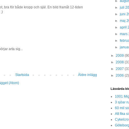
►
augus
t, bra för både kropp och själ. En bild framåt 12-tiden
►
juli 
 ;)
►
juni 
►
maj 
►
april
►
mars
►
febru
►
janua
jar arta sig...
►
2009
(9
►
2008
(3
►
2007
(3
Startsida
Äldre inlägg
►
2006
(2)
lägget (Atom)
Läsvärda bl
1001 Mig
3 sjöar r
60 mil so
Att fika
Cykelcros
Göteborg