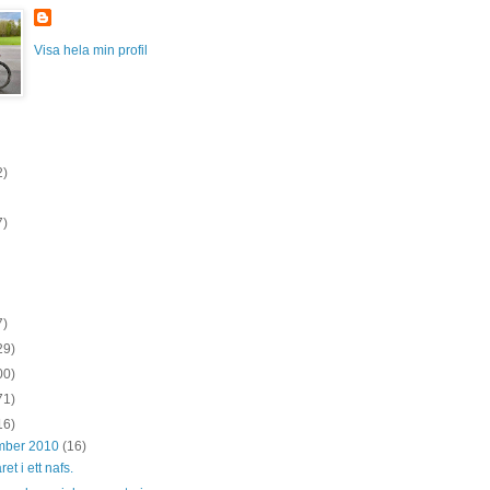
Visa hela min profil
2)
7)
7)
29)
00)
71)
16)
mber 2010
(16)
et i ett nafs.