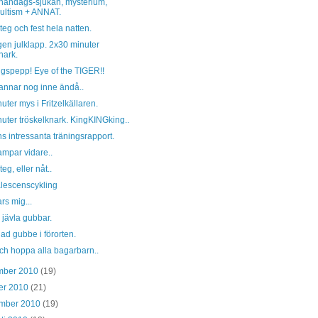
nandags-sjukan, mysterium,
ultism + ANNAT.
eg och fest hela natten.
en julklapp. 2x30 minuter
ark.
gspepp! Eye of the TIGER!!
annar nog inne ändå..
uter mys i Fritzelkällaren.
uter tröskelknark. KingKINGking..
 intressanta träningsrapport.
ampar vidare..
eg, eller nåt..
lescenscykling
rs mig...
jävla gubbar.
d gubbe i förorten.
ch hoppa alla bagarbarn..
mber 2010
(19)
er 2010
(21)
ember 2010
(19)