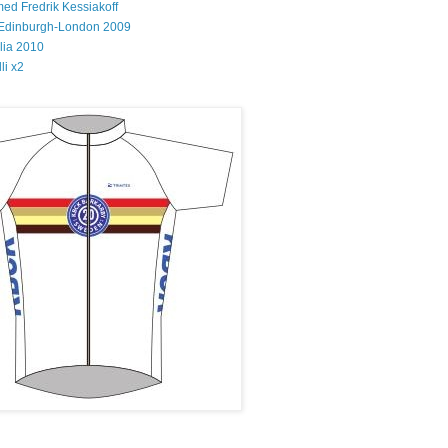
med Fredrik Kessiakoff
Edinburgh-London 2009
glia 2010
li x2