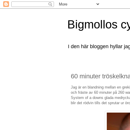
Bigmollos c
I den här bloggen hyllar ja
60 minuter tröskelkn
Jag är en blandning mellan en grek
och fräste av 60 minuter på 260 wa
System of a downs glada medryckand
blir det rödvin tills det sprutar ur ör