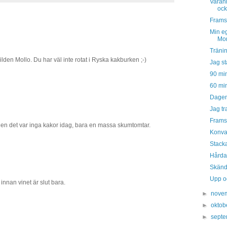
Varan
ock
Framst
Min eg
Mon
Tränin
ilden Mollo. Du har väl inte rotat i Ryska kakburken ;-)
Jag st
90 min
60 min
Dagens
Jag tr
Framst
en det var inga kakor idag, bara en massa skumtomtar.
Konva
Stacka
Hårda 
Skända
Upp o
 innan vinet är slut bara.
►
nove
►
oktob
►
sept