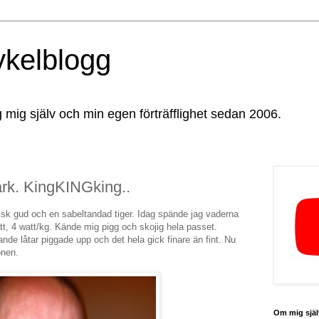
ykelblogg
g mig själv och min egen förträfflighet sedan 2006.
ark. KingKINGking..
isk gud och en sabeltandad tiger. Idag spände jag vaderna
tt, 4 watt/kg. Kände mig pigg och skojig hela passet.
e låtar piggade upp och det hela gick finare än fint. Nu
onen.
Om mig själ