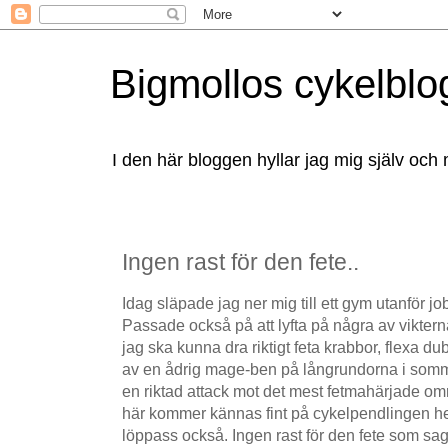
Bigmollos cykelblo
I den här bloggen hyllar jag mig själv och 
Ingen rast för den fete..
Idag släpade jag ner mig till ett gym utanför job
Passade också på att lyfta på några av vikterna
jag ska kunna dra riktigt feta krabbor, flexa 
av en ådrig mage-ben på långrundorna i somm
en riktad attack mot det mest fetmahärjade o
här kommer kännas fint på cykelpendlingen hem.
löppass också. Ingen rast för den fete som sag