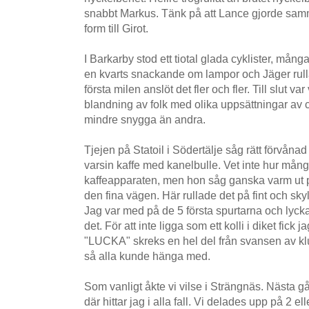
snabbt Markus. Tänk på att Lance gjorde samma
form till Girot.
I Barkarby stod ett tiotal glada cyklister, många
en kvarts snackande om lampor och Jäger rulla
första milen anslöt det fler och fler. Till slut va
blandning av folk med olika uppsättningar av 
mindre snygga än andra.
Tjejen på Statoil i Södertälje såg rätt förvånad
varsin kaffe med kanelbulle. Vet inte hur mån
kaffeapparaten, men hon såg ganska varm ut på 
den fina vägen. Här rullade det på fint och sky
Jag var med på de 5 första spurtarna och lyc
det. För att inte ligga som ett kolli i diket fick 
"LUCKA" skreks en hel del från svansen av k
så alla kunde hänga med.
Som vanligt åkte vi vilse i Strängnäs. Nästa g
där hittar jag i alla fall. Vi delades upp på 2 