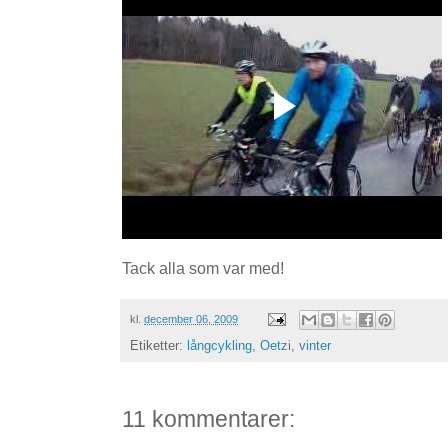
Tack alla som var med!
kl.
december 06, 2009
Etiketter:
långcykling
,
Oetzi
,
vinter
11 kommentarer: