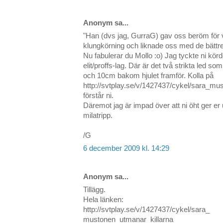
Anonym sa...
"Han (dvs jag, GurraG) gav oss beröm för vå
klungkörning och liknade oss med de bättre
Nu fabulerar du Mollo :o) Jag tyckte ni kör
elit/proffs-lag. Där är det två strikta led s
och 10cm bakom hjulet framför. Kolla på
http://svtplay.se/v/1427437/cykel/sara_mu
förstår ni.
Däremot jag är impad över att ni öht ger er 
milatripp.
/G
6 december 2009 kl. 14:29
Anonym sa...
Tillägg.
Hela länken:
http://svtplay.se/v/1427437/cykel/sara_
mustonen_utmanar_killarna