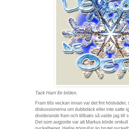
Tack Harri för bilden.
Fram tills veckan innan var det fint höstväder, s
diskussionerna om dubbdäck eller inte satte i
dividerande fram och tillbaks så valde jag till 
Det som avgjorde var att Markus körde omkull
nyckelbenet. Hellre trögrullat än brutet nycke