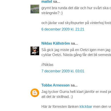
mattel
sa...
grymt bra runda det där och hur svårt ska det 
strängnäs? :)
och jävlar vad skyltspurter på vinterhoj fostr
6 december 2009 kl. 21:21
Niklas Källström
sa...
Så gick jag miste på en Oetzi igen men jag j
cyklar Oetzi. Nästa gång får det bli semest
//Niklas
7 december 2009 kl. 03:01
Tobbe Arnesson
sa...
Jag tycker Gurra helt klart jämför er med 
att det är skillnad. ;)
Här är förresten länken
klickbar
men den ver