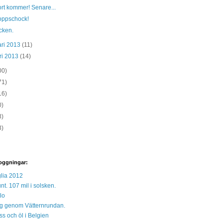
rt kommer! Senare...
oppschock!
cken.
ari 2013
(11)
ri 2013
(14)
00)
71)
16)
0)
3)
3)
oggningar:
lia 2012
unt. 107 mil i solsken.
lo
 sig genom Vätternrundan.
s och öl i Belgien