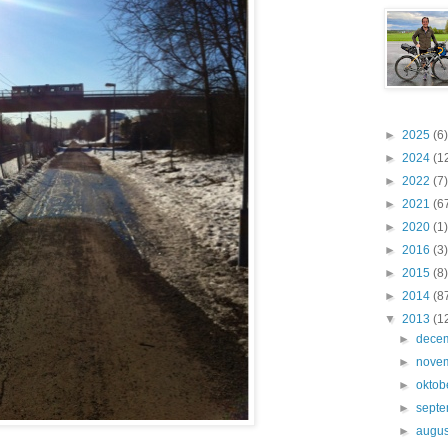
►
2025
(6)
►
2024
(1
►
2022
(7)
►
2021
(6
►
2020
(1)
►
2016
(3)
►
2015
(8)
►
2014
(8
▼
2013
(1
►
dece
►
nove
►
oktob
►
sept
►
augus