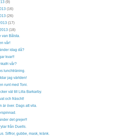
2013
(9)
2013
(16)
2013
(26)
 2013
(17)
 2013
(18)
 van Bålsta.
en vår!
änder idag då?
ar kvar!!
kafri vår?
s lunchträning.
dar jag världen!
en runt med Toni.
cker väl till Lilla Barkarby.
at och fräscht!
 är över. Dags att vila.
rspinnad.
nder det grejer!!
ylar från Duells.
tus. Siffror, gubbe, mask, kränk.