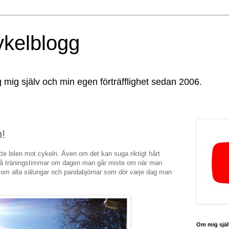
ykelblogg
g mig själv och min egen förträfflighet sedan 2006.
n!
tte bilen mot cykeln. Även om det kan suga riktigt hårt
två träningstimmar om dagen man går miste om när man
 tala om alla sälungar och pandabjörnar som dör varje dag man
Om mig själ