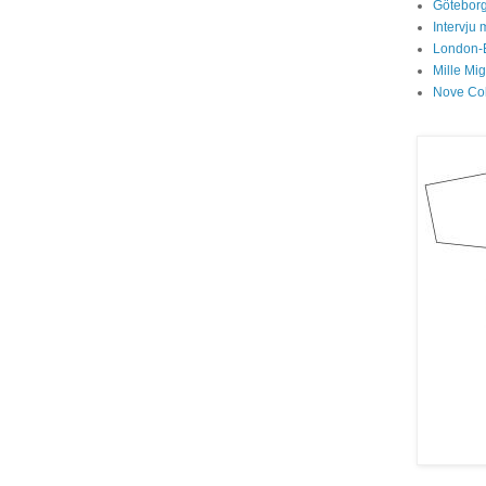
Göteborg
Intervju 
London-
Mille Mi
Nove Col