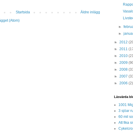
Rappo
Vasal
Startsida
Äldre inlägg
Livste
lägget (Atom)
►
febru
►
janua
►
2012
(2
►
2011
(1
►
2010
(2
►
2009
(9
►
2008
(3
►
2007
(3
►
2006
(2)
Läsvärda bl
1001 Mig
3 sjöar r
60 mil so
Att fika
Cykelcros