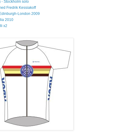
 - Stockholm solo
med Fredrik Kessiakoff
Edinburgh-London 2009
glia 2010
li x2