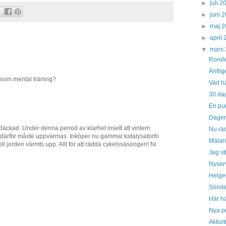
►
juli 
►
juni 
►
maj 
►
april
▼
mars
Ronde
Äntlig
 som mental träning?
Vad h
30 dag
En pun
Dagen
 däckad. Under denna period av klarhet insett att vintern
Nu räd
 därför måste uppvärmas. Inköper nu gammal katalysatorfri
Mälar
ll jorden värmts upp. Allt för att rädda cykelssäsongen! Ni
Jag sti
Nyserv
Helgen
Sönde
Här hä
Nya pr
Aktivi