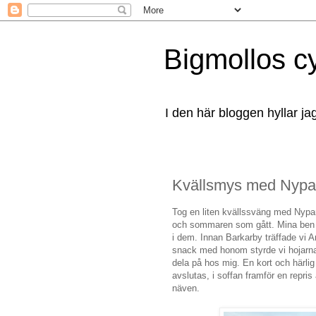
Bigmollos c
I den här bloggen hyllar ja
Kvällsmys med Nypa
Tog en liten kvällssväng med Nypa
och sommaren som gått. Mina ben kän
i dem. Innan Barkarby träffade vi A
snack med honom styrde vi hojarna
dela på hos mig. En kort och härl
avslutas, i soffan framför en repri
näven.