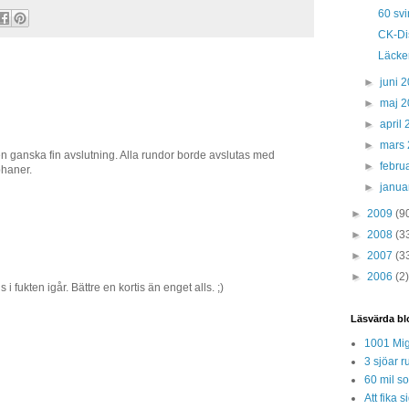
60 sv
CK-Di
Läcker
►
juni 
►
maj 
►
april
►
mars
 en ganska fin avslutning. Alla rundor borde avslutas med
►
febru
haner.
►
janua
►
2009
(9
►
2008
(3
►
2007
(3
►
2006
(2)
i fukten igår. Bättre en kortis än enget alls. ;)
Läsvärda bl
1001 Mig
3 sjöar r
60 mil so
Att fika