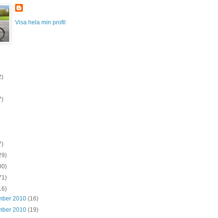
Visa hela min profil
2)
7)
7)
29)
00)
71)
16)
mber 2010
(16)
mber 2010
(19)