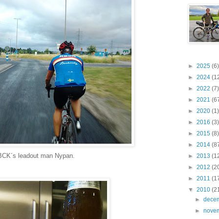
►
2025
(6)
►
2024
(1
►
2022
(7)
►
2021
(6
►
2020
(1)
►
2016
(3)
►
2015
(8)
►
2014
(8
CK´s leadout man Nypan.
►
2013
(1
►
2012
(2
►
2011
(1
▼
2010
(2
►
dece
►
nove