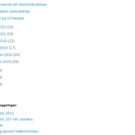
invarma mil med bonk deluxe.
stans sommartröja.
 på 10 minuter.
2010
(13)
2010
(19)
 2010
(12)
 2010
(17)
ari 2010
(24)
ri 2010
(25)
0)
3)
3)
oggningar:
lia 2012
unt. 107 mil i solsken.
lo
 sig genom Vätternrundan.