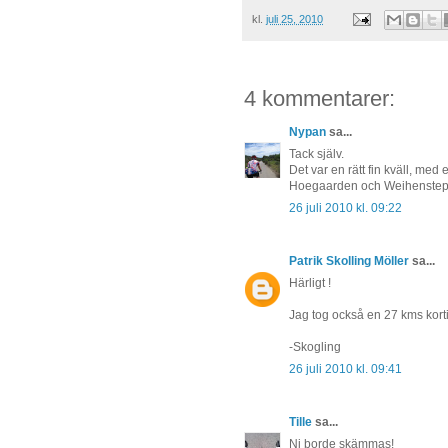
kl.
juli 25, 2010
4 kommentarer:
Nypan
sa...
Tack själv.
Det var en rätt fin kväll, med
Hoegaarden och Weihenstep
26 juli 2010 kl. 09:22
Patrik Skolling Möller
sa...
Härligt !
Jag tog också en 27 kms kortis 
-Skogling
26 juli 2010 kl. 09:41
Tille
sa...
Ni borde skämmas!