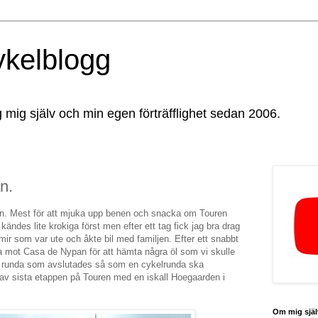
ykelblogg
g mig själv och min egen förträfflighet sedan 2006.
n.
n. Mest för att mjuka upp benen och snacka om Touren
des lite krokiga först men efter ett tag fick jag bra drag
mir som var ute och åkte bil med familjen. Efter ett snabbt
 mot Casa de Nypan för att hämta några öl som vi skulle
ig runda som avslutades så som en cykelrunda ska
s av sista etappen på Touren med en iskall Hoegaarden i
Om mig själ