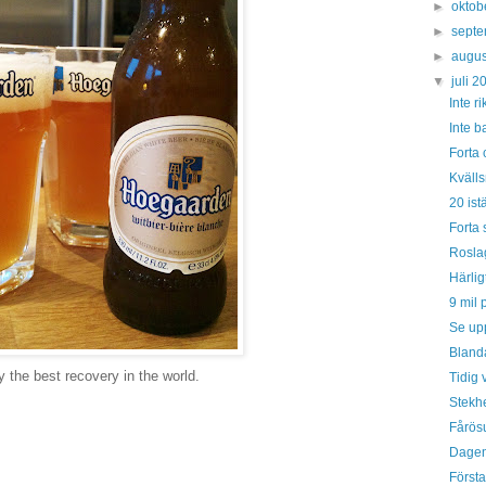
►
oktob
►
sept
►
augus
▼
juli 
Inte ri
Inte b
Forta 
Kväll
20 istä
Forta 
Rosla
Härli
9 mil p
Se upp
Blanda
 the best recovery in the world.
Tidig 
Stekhe
Fårösu
Dagen
Första