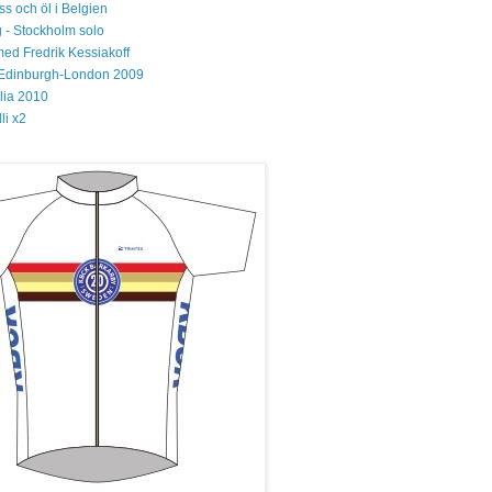
s och öl i Belgien
 - Stockholm solo
med Fredrik Kessiakoff
Edinburgh-London 2009
glia 2010
li x2