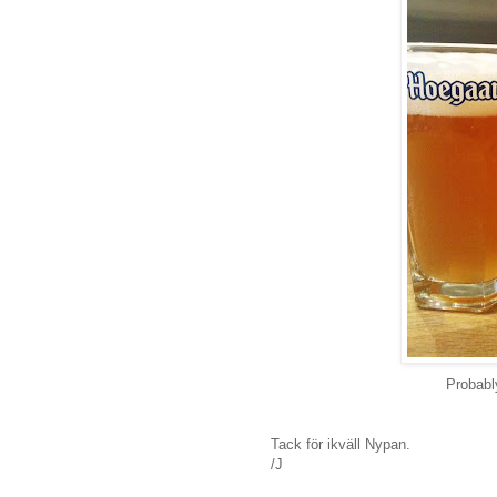
Probably
Tack för ikväll Nypan.
/J