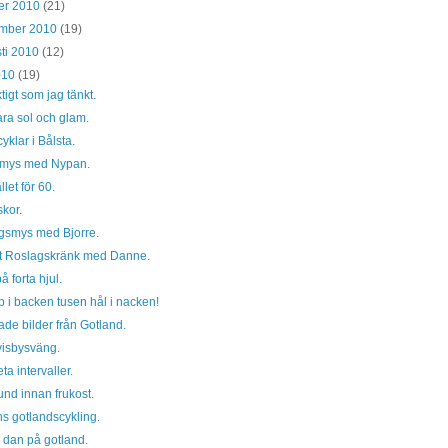
er 2010
(21)
ember 2010
(19)
ti 2010
(12)
2010
(19)
ktigt som jag tänkt.
ara sol och glam.
cyklar i Bålsta.
smys med Nypan.
llet för 60.
skor.
gsmys med Bjorre.
gt Roslagskränk med Danne.
å forta hjul.
 i backen tusen hål i nacken!
de bilder från Gotland.
visbysväng.
ta intervaller.
nd innan frukost.
s gotlandscykling.
 dan på gotland.