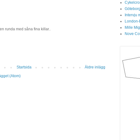
Cykelcros
Göteborg
Intervju 
London-
Mille Mi
n runda med såna fina killar..
Nove Col
Startsida
Äldre inlägg
lägget (Atom)