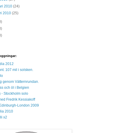
ari 2010
(24)
ri 2010
(25)
0)
3)
3)
oggningar:
lia 2012
unt. 107 mil i solsken.
lo
 sig genom Vätternrundan.
s och öl i Belgien
 - Stockholm solo
med Fredrik Kessiakoff
Edinburgh-London 2009
glia 2010
li x2