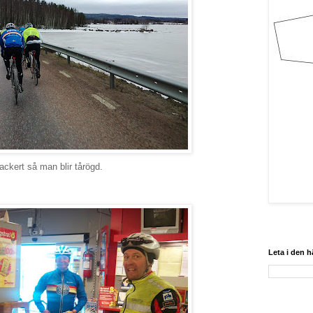
ackert så man blir tårögd.
Leta i den 