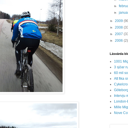
►
febru
►
janua
►
2009
(9
►
2008
(3
►
2007
(3
►
2006
(2)
Läsvärda bl
1001 Mig
3 sjöar r
60 mil so
Att fika
Cykelcros
Göteborg
Intervju 
London-
Mille Mi
Nove Col