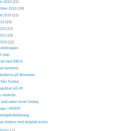
er 2010
(21)
ember 2010
(19)
ti 2010
(12)
2010
(19)
2010
(13)
2010
(19)
 2010
(12)
judsbloggen.
ch släp.
rull med KBCK.
ar kantvind.
 tänderna på Monarken.
 från Tumba.
gubbar på vift.
 i västerås.
 små saker innan lördag.
tuga +ANNAT.
redag/Kränkfredag
ar distans med belgiskt avslut.
 2010
(17)