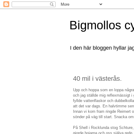
Bigmollos c
I den här bloggen hyllar ja
40 mil i västerås.
Upp och hoppa som en loppa några 
och jag ställde mig reflexmässigt 
fyllde vattenflaskor och dubbelkol
att det var dags. En halvtimme sen
Innan vi kom fram ringde Reimert o
sönder på väg till start. Snacka om
På Shell i Rocklunda stog Schture,
gjorde hojarna och oss själva redo. 