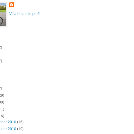
Visa hela min profil
2)
7)
7)
29)
00)
71)
16)
mber 2010
(16)
mber 2010
(19)