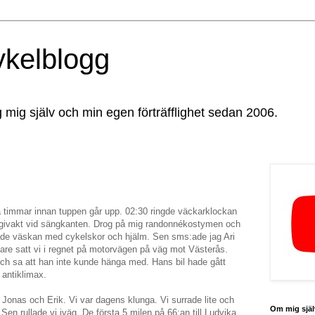
ykelblogg
g mig själv och min egen förträfflighet sedan 2006.
timmar innan tuppen går upp. 02:30 ringde väckarklockan
i givakt vid sängkanten. Drog på mig randonnékostymen och
lade väskan med cykelskor och hjälm. Sen sms:ade jag Ari
are satt vi i regnet på motorvägen på väg mot Västerås.
ch sa att han inte kunde hänga med. Hans bil hade gått
 antiklimax.
 Jonas och Erik. Vi var dagens klunga. Vi surrade lite och
Om mig själ
Sen rullade vi iväg. De första 5 milen på 66:an till Ludvika