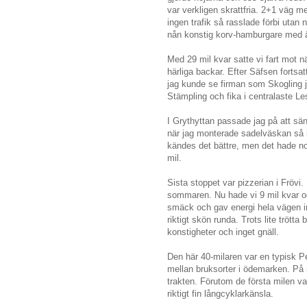
var verkligen skrattfria. 2+1 väg m
ingen trafik så rasslade förbi uta
nån konstig korv-hamburgare med 
Med 29 mil kvar satte vi fart mot nä
härliga backar. Efter Säfsen fortsa
jag kunde se firman som Skogling j
Stämpling och fika i centralaste L
I Grythyttan passade jag på att sän
när jag monterade sadelväskan så h
kändes det bättre, men det hade nog 
mil.
Sista stoppet var pizzerian i Frövi
sommaren. Nu hade vi 9 mil kvar oc
smäck och gav energi hela vägen in t
riktigt skön runda. Trots lite trötta
konstigheter och inget gnäll.
Den här 40-milaren var en typisk P
mellan bruksorter i ödemarken. På 
trakten. Förutom de första milen var
riktigt fin långcyklarkänsla.