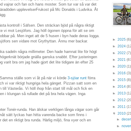
ed vajrar och fan och hans moster. Som tur var så var det
n näradöden upplevelserFrukost på Mc Donalds i Ludvika. Åt
ägg.
sta kontroll i Säfsen. Den sträckan bjöd på några riktigt
tte vi mot Lesjöfors. Jag höll ögonen öppna för att se om
obbar på. Men inget att de 5 husen i byn hade deras logga.
►
2025
(6)
esjöfors sen vidare mot Grythyttan. Ännu mer backar.
►
2024
(1
ka sadeln några millimeter. Den hade hamnat lite för högt
►
2022
(7)
ögerknät började gnälla ganska snabbt. Efter justeringen
►
2021
(6
varit bra om jag hade gjort det lite tidigare än efter 25
►
2020
(1)
►
2016
(3)
. Samma ställe som vi åt på när vi körde
3-sjöar runt
förra
►
2015
(8)
h vi var riktigt hungriga hela gänget. Pizzan satt som en
►
2014
(8
ill Västerås. Vi höll ihop från start till mål och fick en
►
2013
(1
 ben i klungan så rullade det på bra hela vägen. Inga
►
2012
(2
►
2011
(1
eter Tonér-runda. Han älskar verkligen långa vägar som går
▼
2010
(2
nåt sätt lyckas han hitta varenda backe som finns i
►
dece
 det en riktigt bra runda. Härlig miljö, fina vyer och en
►
nove