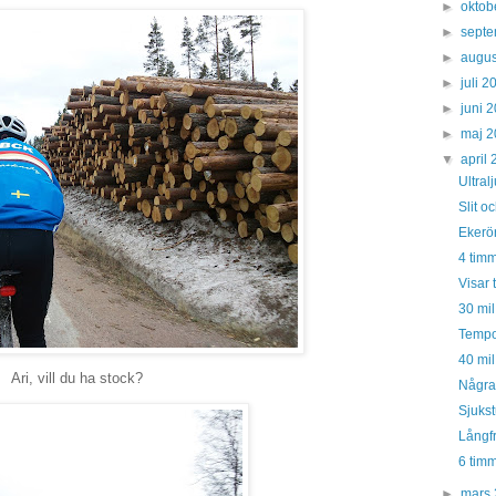
►
oktob
►
sept
►
augus
►
juli 
►
juni 
►
maj 
▼
april
Ultral
Slit o
Ekerö
4 timm
Visar
30 mil
Tempo
40 mil
Ari, vill du ha stock?
Några
Sjuks
Långf
6 timm
►
mars