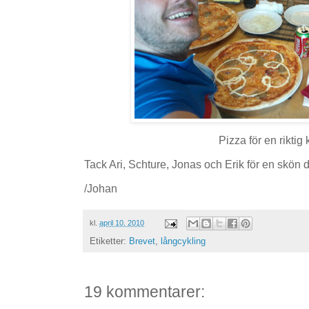
Pizza för en riktig 
Tack Ari, Schture, Jonas och Erik för en skön 
/Johan
kl.
april 10, 2010
Etiketter:
Brevet
,
långcykling
19 kommentarer: