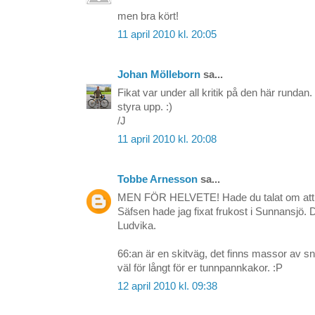
men bra kört!
11 april 2010 kl. 20:05
Johan Mölleborn
sa...
Fikat var under all kritik på den här runda
styra upp. :)
/J
11 april 2010 kl. 20:08
Tobbe Arnesson
sa...
MEN FÖR HELVETE! Hade du talat om att ni 
Säfsen hade jag fixat frukost i Sunnansjö. 
Ludvika.
66:an är en skitväg, det finns massor av snir
väl för långt för er tunnpannkakor. :P
12 april 2010 kl. 09:38