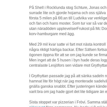
På Shell i Rocklunda stog Schture, Jonas och 
surrade lite och gjorde hojarna och oss själva 
första 5 milen på 66:an till Ludvika var verklig
och fan och hans moster. Som tur var så var det
utan näradöden upplevelserFrukost på Mc Dona
korv-hamburgare med ägg.
Med 29 mil kvar satte vi fart mot nästa kontrol
några riktigt härliga backar. Efter Säfsen fortsa
ögonen öppna för att se om jag kunde se firm
Men inget att de 5 husen i byn hade deras logg
centralaste Lesjöfors sen vidare mot Grythytt
I Grythyttan passade jag på att sänka sadeln 
hamnat lite för högt när jag monterade sadel
gnälla ganska snabbt. Efter justeringen kände
varit bra om jag hade gjort det lite tidigare än e
Sista stoppet var pizzerian i Frövi. Samma stäl