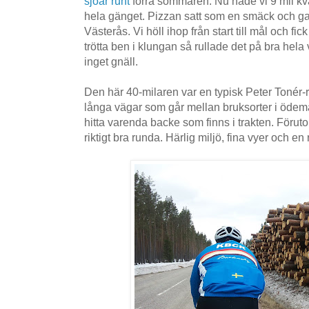
sjöar runt
förra sommaren. Nu hade vi 9 mil kvar
hela gänget. Pizzan satt som en smäck och gav
Västerås. Vi höll ihop från start till mål och fick
trötta ben i klungan så rullade det på bra hela
inget gnäll.
Den här 40-milaren var en typisk Peter Tonér-
långa vägar som går mellan bruksorter i ödema
hitta varenda backe som finns i trakten. Föruto
riktigt bra runda. Härlig miljö, fina vyer och en 