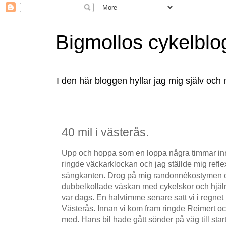
Bigmollos cykelblo
I den här bloggen hyllar jag mig själv och 
40 mil i västerås.
Upp och hoppa som en loppa några timmar in
ringde väckarklockan och jag ställde mig refle
sängkanten. Drog på mig randonnékostymen oc
dubbelkollade väskan med cykelskor och hjälm
var dags. En halvtimme senare satt vi i regne
Västerås. Innan vi kom fram ringde Reimert oc
med. Hans bil hade gått sönder på väg till sta