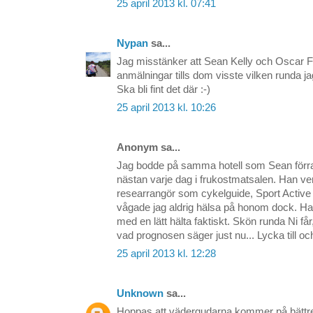
25 april 2013 kl. 07:41
Nypan
sa...
Jag misstänker att Sean Kelly och Oscar 
anmälningar tills dom visste vilken runda ja
Ska bli fint det där :-)
25 april 2013 kl. 10:26
Anonym sa...
Jag bodde på samma hotell som Sean förr
nästan varje dag i frukostmatsalen. Han ve
researrangör som cykelguide, Sport Active 
vågade jag aldrig hälsa på honom dock. Han 
med en lätt hälta faktiskt. Skön runda Ni får
vad prognosen säger just nu... Lycka till oc
25 april 2013 kl. 12:28
Unknown
sa...
Hoppas att vädergudarna kommer på bättre