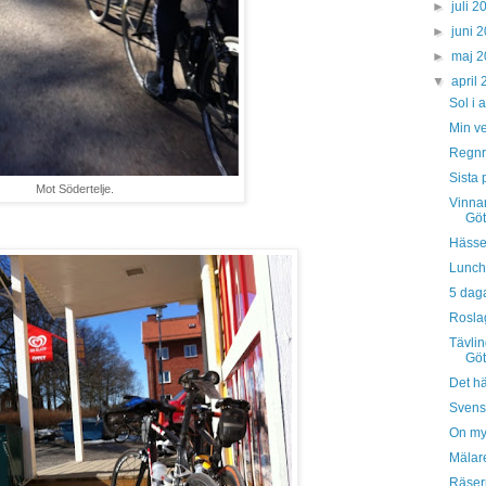
►
juli 
►
juni 
►
maj 
▼
april
Sol i 
Min ve
Regnra
Sista 
Mot Södertelje.
Vinnar
Göt
Hässel
Lunch
5 daga
Rosla
Tävling
Göt
Det h
Svense
On my 
Mälare
Räser