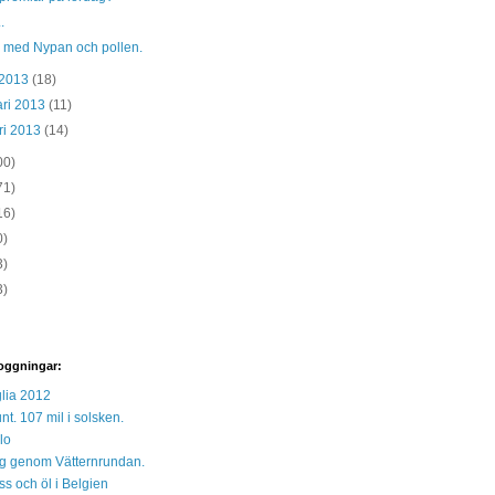
.
a med Nypan och pollen.
 2013
(18)
ari 2013
(11)
ri 2013
(14)
00)
71)
16)
0)
3)
3)
oggningar:
lia 2012
unt. 107 mil i solsken.
lo
 sig genom Vätternrundan.
s och öl i Belgien