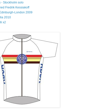
 - Stockholm solo
med Fredrik Kessiakoff
Edinburgh-London 2009
glia 2010
li x2