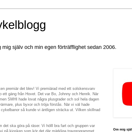
ykelblogg
g mig själv och min egen förträfflighet sedan 2006.
lken premiär det blev! Vi premiärad med ett solskensvarv
p ett gäng från Hovet. Det var Bo, Johnny och Henrik. När
te men SMHI hade lovat några plusgrader och sol hela dagen
rmare, plus byxor och tröja förstås. När vi väl hade
cykelbanor så kunde vi äntligen sträcka ut. Vilken skillnad
m det ska göra på räser. Vi hölll bra fart och gruppen var
Om mig själ
 vi på kiosken som kör det där märkliga travprogrammet