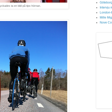
Göteborg
yckades ta en bild på tips-hörnan.
Intervju 
London-
Mille Mi
Nove Col