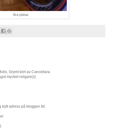
Bra jobbat.
Mollo, Grymt kört av Cancellara.
ågot mycket roligare)))
g bytt adress på bloggen till;
se/
)