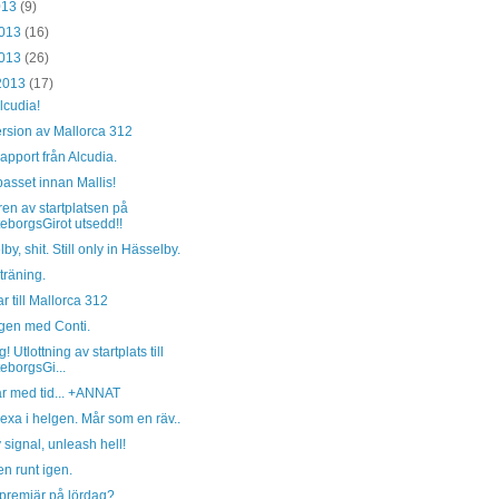
2013
(9)
2013
(16)
2013
(26)
 2013
(17)
alcudia!
rsion av Mallorca 312
pport från Alcudia.
passet innan Mallis!
en av startplatsen på
eborgsGirot utsedd!!
by, shit. Still only in Hässelby.
träning.
r till Mallorca 312
gen med Conti.
! Utlottning av startplats till
eborgsGi...
är med tid... +ANNAT
xa i helgen. Mår som en räv..
signal, unleash hell!
n runt igen.
premiär på lördag?