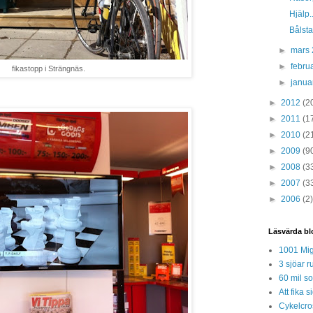
Hjälp..
Bålst
►
mars
►
febru
fikastopp i Strängnäs.
►
janua
►
2012
(2
►
2011
(1
►
2010
(2
►
2009
(9
►
2008
(3
►
2007
(3
►
2006
(2)
Läsvärda bl
1001 Mig
3 sjöar r
60 mil so
Att fika
Cykelcros