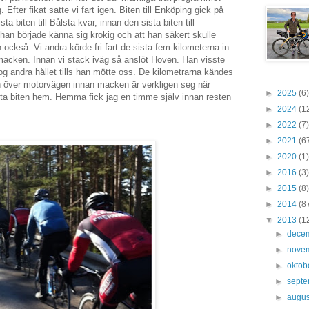
. Efter fikat satte vi fart igen. Biten till Enköping gick på
ta biten till Bålsta kvar, innan den sista biten till
han började känna sig krokig och att han säkert skulle
 också. Vi andra körde fri fart de sista fem kilometerna in
lmacken. Innan vi stack iväg så anslöt Hoven. Han visste
tog andra hållet tills han mötte oss. De kilometrarna kändes
n över motorvägen innan macken är verkligen seg när
►
2025
(6)
sta biten hem. Hemma fick jag en timme själv innan resten
►
2024
(1
►
2022
(7)
►
2021
(6
►
2020
(1)
►
2016
(3)
►
2015
(8)
►
2014
(8
▼
2013
(1
►
dece
►
nove
►
oktob
►
sept
►
augus