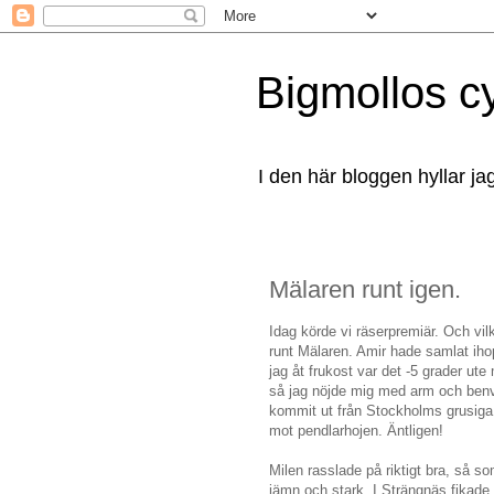
Bigmollos c
I den här bloggen hyllar ja
Mälaren runt igen.
Idag körde vi räserpremiär. Och vi
runt Mälaren. Amir hade samlat iho
jag åt frukost var det -5 grader u
så jag nöjde mig med arm och benvä
kommit ut från Stockholms grusiga 
mot pendlarhojen. Äntligen!
Milen rasslade på riktigt bra, så so
jämn och stark. I Strängnäs fikade