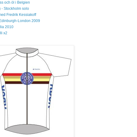
s och öl i Belgien
 - Stockholm solo
med Fredrik Kessiakoff
Edinburgh-London 2009
glia 2010
li x2