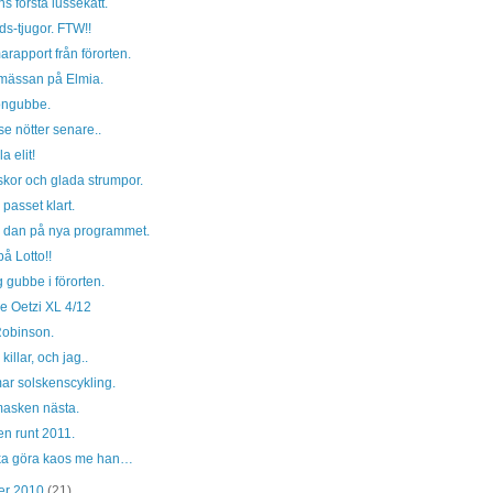
ns första lussekatt.
ds-tjugor. FTW!!
rapport från förorten.
mässan på Elmia.
ngubbe.
e nötter senare..
a elit!
skor och glada strumpor.
 passet klart.
a dan på nya programmet.
å Lotto!!
g gubbe i förorten.
e Oetzi XL 4/12
Robinson.
killar, och jag..
ar solskenscykling.
masken nästa.
n runt 2011.
ka göra kaos me han…
er 2010
(21)