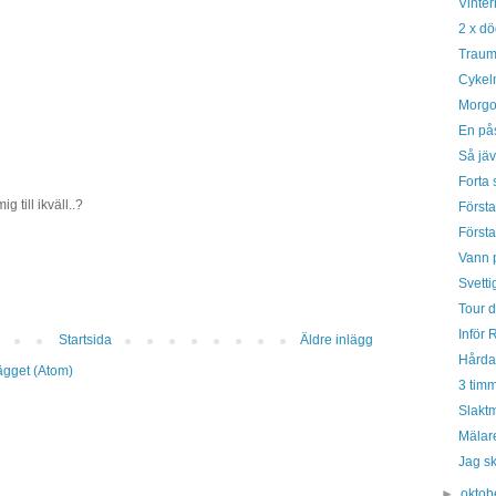
Vinter
2 x dö
Trauma
Cykel
Morgo
En pås
Så jävl
Forta 
g till ikväll..?
Första
Först
D
Vann p
Svetti
Tour d
Inför 
Startsida
Äldre inlägg
Hårda 
lägget (Atom)
3 timm
Slakt
Mälare
Jag s
►
oktob