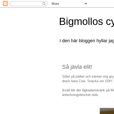
Bigmollos c
I den här bloggen hyllar ja
Så jävla elit!
Sitter på jobbet och känner mig gr
drack bara Cola. Snacka om l33t!!
Ikväll blir det lågkadenskränk på 
anteckningsblocket redo.