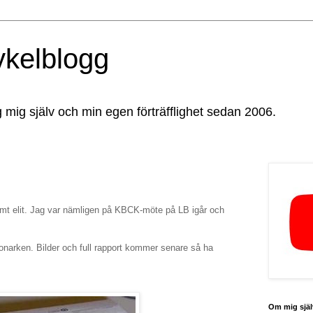
ykelblogg
g mig själv och min egen förträfflighet sedan 2006.
ymt elit. Jag var nämligen på KBCK-möte på LB igår och
Monarken. Bilder och full rapport kommer senare så ha
Om mig själ