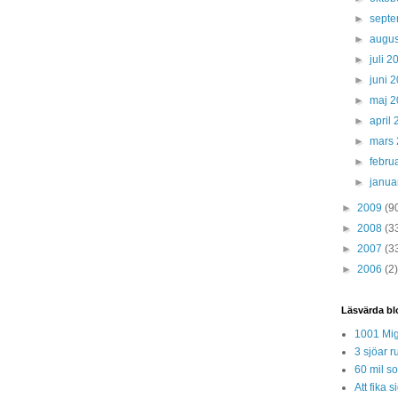
►
sept
►
augus
►
juli 
►
juni 
►
maj 
►
april
►
mars
►
febru
►
janua
►
2009
(9
►
2008
(3
►
2007
(3
►
2006
(2)
Läsvärda bl
1001 Mig
3 sjöar r
60 mil so
Att fika