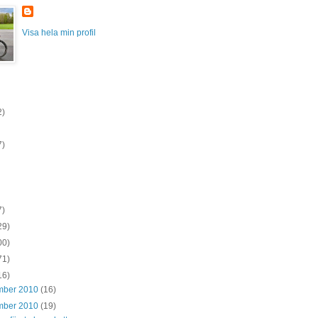
Visa hela min profil
2)
7)
7)
29)
00)
71)
16)
mber 2010
(16)
mber 2010
(19)