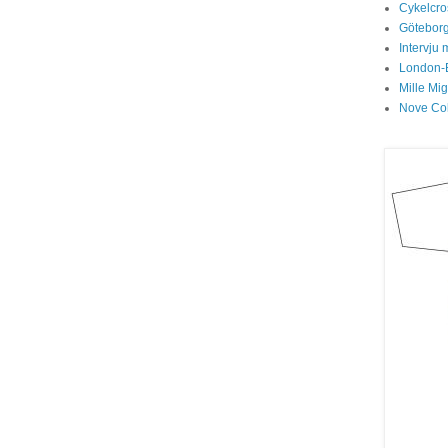
Cykelcros
Göteborg
Intervju 
London-
Mille Mi
Nove Col