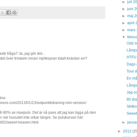
►
juli 
►
juni 
►
maj 
►
april
►
mars
▼
febru
Upp s
Långs
te fråga? Ja, jag gör det...
HTFU 
det över tröskeln innan mjölksyran totalt knäcker en?
Dags a
Tour d
En mån
Långs
Jag o
bra:
80 dias
press.com/2013/01/23/sotpunktstraning-min-version/
Skitko
88-90% av maxpuls. Det är så pass att jag kan ligga på den
Sweet
ller när huvudet inte orkar längre. Se pulskurvan här:
►
janua
3/02/sweet-heaven.html
►
2012
(2