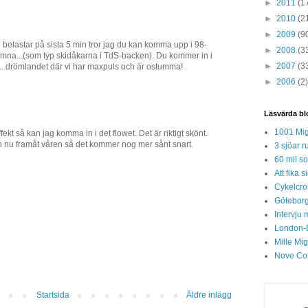
►
2011
(1
►
2010
(2
►
2009
(9
ch belastar på sista 5 min tror jag du kan komma upp i 98-
►
2008
(3
mna...(som typ skidåkarna i TdS-backen). Du kommer in i
►
2007
(3
w"...drömlandet där vi har maxpuls och är ostumma!
►
2006
(2)
Läsvärda bl
1001 Mig
ekt så kan jag komma in i det flowet. Det är riktigt skönt.
en nu framåt våren så det kommer nog mer sånt snart.
3 sjöar r
60 mil so
Att fika
Cykelcros
Göteborg
Intervju 
London-
Mille Mi
Nove Col
Startsida
Äldre inlägg