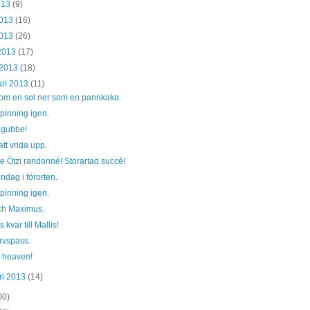
2013
(9)
2013
(16)
2013
(26)
 2013
(17)
 2013
(18)
ari 2013
(11)
om en sol ner som en pannkaka.
pinning igen.
gubbe!
tt vrida upp.
e Ötzi randonné! Storartad succé!
dag i förorten.
pinning igen.
ch Maximus.
 kvar till Mallis!
rvspass.
 heaven!
ri 2013
(14)
00)