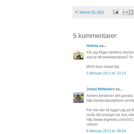
kl.
februari 05, 2013
5 kommentarer:
Helena
sa...
Får jag fråga världens dummas
vad är ett sweetspotpass? Är 
MVH dum obilad tjej
5 februari 2013 kl. 23:23
Johan Mölleborn
sa...
Anders beskriver det ganska 
http://andersgustafsson.word
För min del så ligger jag på 
nivån tills energin tar slut, e
http://www.bigmollo.com/201
/Johan
6 februari 2013 kl. 09:04