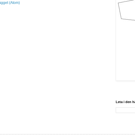
lägget (Atom)
Leta i den 