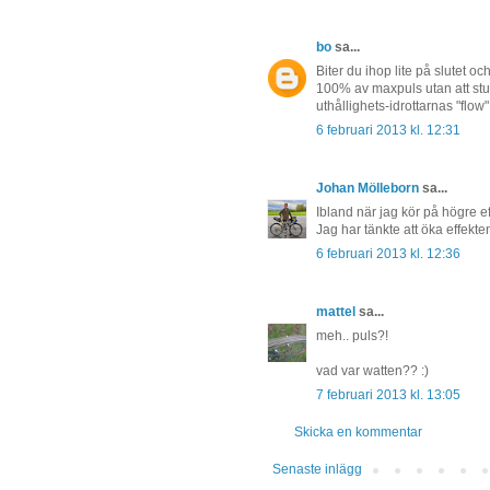
bo
sa...
Biter du ihop lite på slutet o
100% av maxpuls utan att stu
uthållighets-idrottarnas "flo
6 februari 2013 kl. 12:31
Johan Mölleborn
sa...
Ibland när jag kör på högre eff
Jag har tänkte att öka effekt
6 februari 2013 kl. 12:36
mattel
sa...
meh.. puls?!
vad var watten?? :)
7 februari 2013 kl. 13:05
Skicka en kommentar
Senaste inlägg