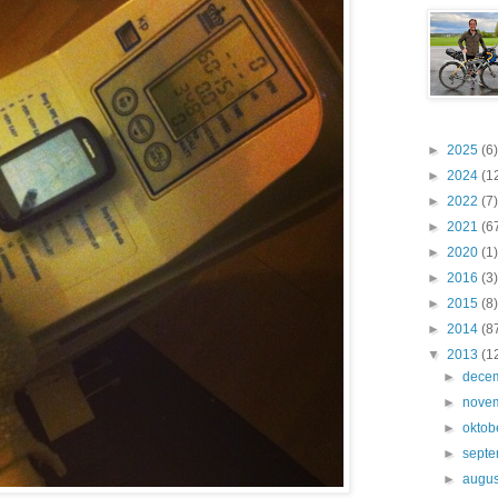
►
2025
(6)
►
2024
(1
►
2022
(7)
►
2021
(6
►
2020
(1)
►
2016
(3)
►
2015
(8)
►
2014
(8
▼
2013
(1
►
dece
►
nove
►
oktob
►
sept
►
augus