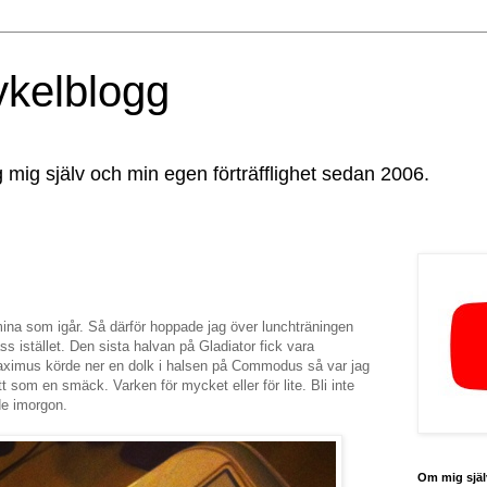
ykelblogg
g mig själv och min egen förträfflighet sedan 2006.
ina som igår. Så därför hoppade jag över lunchträningen
s istället. Den sista halvan på Gladiator fick vara
 Maximus körde ner en dolk i halsen på Commodus så var jag
 som en smäck. Varken för mycket eller för lite. Bli inte
de imorgon.
Om mig själ