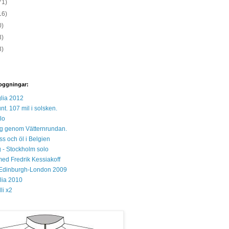
71)
16)
0)
3)
3)
oggningar:
lia 2012
unt. 107 mil i solsken.
lo
 sig genom Vätternrundan.
s och öl i Belgien
 - Stockholm solo
med Fredrik Kessiakoff
Edinburgh-London 2009
glia 2010
li x2