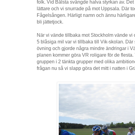
folk. Vid Bålsta svängde halva styrkan av. Det
lättare och vi snurrade på mot Uppsala. Där to
Fågelsången. Härligt namn och ännu härligar
bli jättetjock.
När vi vände tillbaka mot Stockholm vände vi o
5 blåsiga mil var vi tillbaka till Vik-skolan. 
övning och gjorde några mindre ändringar i V
planen kommer göra VR roligare för de flesta.
gruppen i 2 tänkta grupper med olika ambitione
frågan nu så vi slapp göra det mitt i natten i G