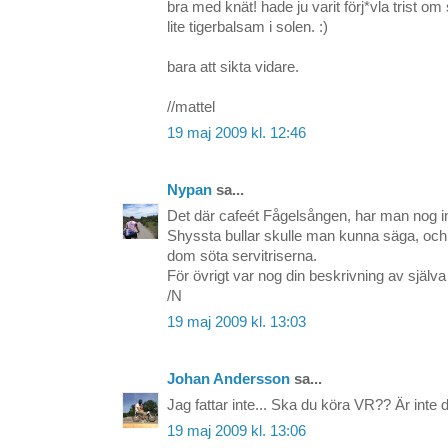
bra med knät! hade ju varit förj*vla trist o
lite tigerbalsam i solen. :)
bara att sikta vidare.
//mattel
19 maj 2009 kl. 12:46
Nypan
sa...
Det där cafeét Fågelsången, har man nog in
Shyssta bullar skulle man kunna säga, och 
dom söta servitriserna.
För övrigt var nog din beskrivning av själva 
/N
19 maj 2009 kl. 13:03
Johan Andersson
sa...
Jag fattar inte... Ska du köra VR?? Är inte d
19 maj 2009 kl. 13:06