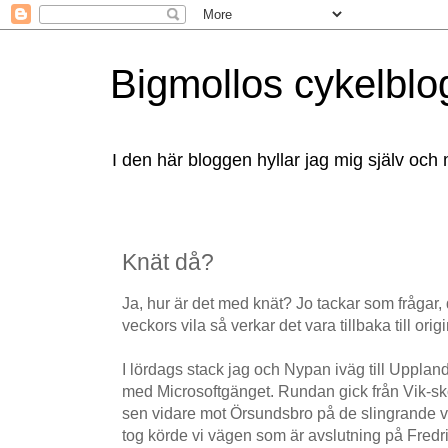
Bigmollos cykelblo
I den här bloggen hyllar jag mig själv och 
Knät då?
Ja, hur är det med knät? Jo tackar som frågar, d
veckors vila så verkar det vara tillbaka till orig
I lördags stack jag och Nypan iväg till Upplan
med Microsoftgänget. Rundan gick från Vik-sko
sen vidare mot Örsundsbro på de slingrande vä
tog körde vi vägen som är avslutning på Fredr