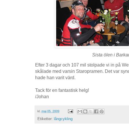
Sista ölen i Barka
Efter 3 dagar och 107 mil stolpade vi in på W
skålade med varsin Staropramen. Det var synd 
hade han varit värd.
Tack för en fantastisk helg!
/Johan
kl.
maj 05, 2009
Etiketter:
långcykling