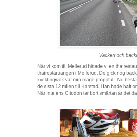
Vackert och backi
När vi kom till Mellerud hittade vi en thairest
thairestaruangen i Mellerud. De gick nog back nä
kycklingwok var min mage proppfull. Nu bestämd
de sista 12 milen till Karstad. Han hade haft o
När inte ens Citodon tar bort smärtan är det d