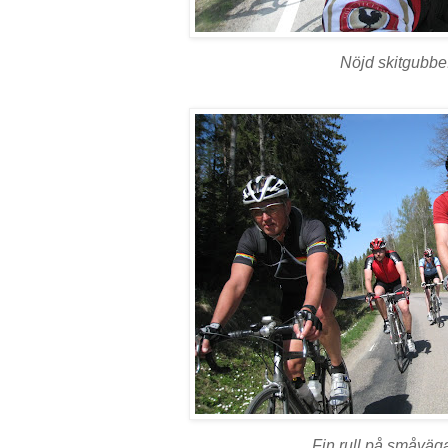
Nöjd skitgubbe
Fin rull på småväg