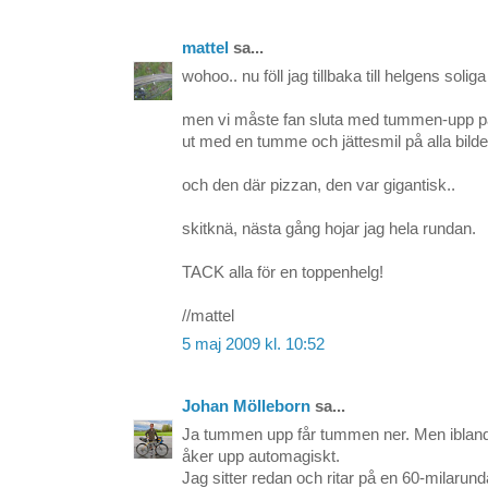
mattel
sa...
wohoo.. nu föll jag tillbaka till helgens solig
men vi måste fan sluta med tummen-upp på all
ut med en tumme och jättesmil på alla bilder
och den där pizzan, den var gigantisk..
skitknä, nästa gång hojar jag hela rundan.
TACK alla för en toppenhelg!
//mattel
5 maj 2009 kl. 10:52
Johan Mölleborn
sa...
Ja tummen upp får tummen ner. Men iblan
åker upp automagiskt.
Jag sitter redan och ritar på en 60-milarun