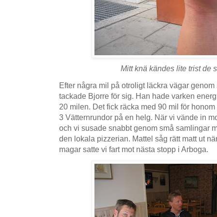
Mitt knä kändes lite trist de 
Efter några mil på otroligt läckra vägar geno
tackade Bjorre för sig. Han hade varken energi e
20 milen. Det fick räcka med 90 mil för honom
3 Vätternrundor på en helg. När vi vände in mot
och vi susade snabbt genom små samlingar me
den lokala pizzerian. Mattel såg rätt matt ut nä
magar satte vi fart mot nästa stopp i Arboga.