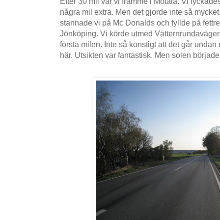
Efter 30 mil var vi framme i Motala. Vi lyckades
några mil extra. Men det gjorde inte så mycket f
stannade vi på Mc Donalds och fyllde på fettre
Jönköping. Vi körde utmed Vätternrundavägen. 
första milen. Inte så konstigt att det går undan
här. Utsikten var fantastisk. Men solen började