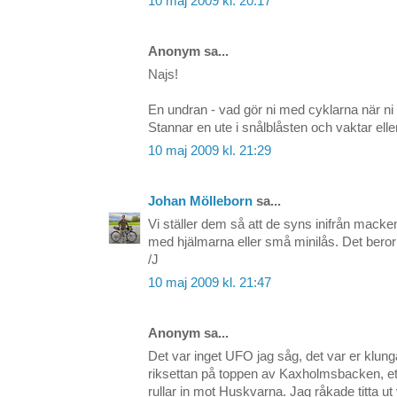
10 maj 2009 kl. 20:17
Anonym sa...
Najs!
En undran - vad gör ni med cyklarna när ni 
Stannar en ute i snålblåsten och vaktar elle
10 maj 2009 kl. 21:29
Johan Mölleborn
sa...
Vi ställer dem så att de syns inifrån macke
med hjälmarna eller små minilås. Det beror
/J
10 maj 2009 kl. 21:47
Anonym sa...
Det var inget UFO jag såg, det var er klunga
riksettan på toppen av Kaxholmsbacken, ett 
rullar in mot Huskvarna. Jag råkade titta u