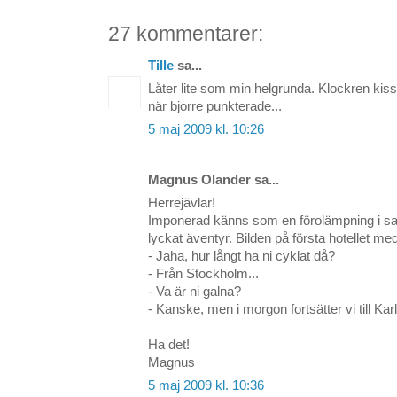
27 kommentarer:
Tille
sa...
Låter lite som min helgrunda. Klockren kiss
när bjorre punkterade...
5 maj 2009 kl. 10:26
Magnus Olander sa...
Herrejävlar!
Imponerad känns som en förolämpning i sam
lyckat äventyr. Bilden på första hotellet med 
- Jaha, hur långt ha ni cyklat då?
- Från Stockholm...
- Va är ni galna?
- Kanske, men i morgon fortsätter vi till Kar
Ha det!
Magnus
5 maj 2009 kl. 10:36