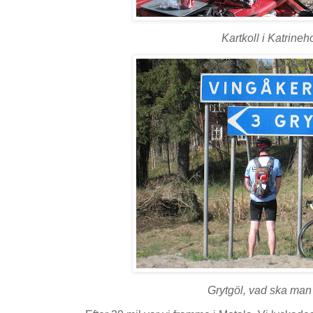
Kartkoll i Katrineh
Grytgöl, vad ska ma