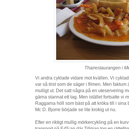
Thairestaurangen i Me
Vi andra cyklade vidare mot kvällen. Vi cykla
var så trist som de säger i filmen. Men faktum är
mulligt ut. Det satt några på en uteservering m
gärna stannat ett tag. Men istället fortsatte vi 
Raggarna höll som bäst på att kröka till i sina b
Mc D. Bjorre började se lite krokig ut nu.
Efter en riktigt mullig mörkercykling på en kurv
transport på E45:an där Tillman tog en jätteför