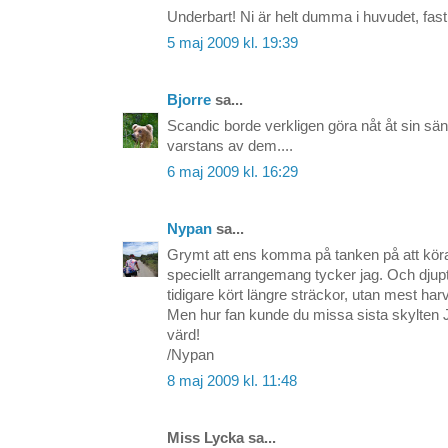
Underbart! Ni är helt dumma i huvudet, fast p
5 maj 2009 kl. 19:39
Bjorre
sa...
Scandic borde verkligen göra nåt åt sin säng
varstans av dem....
6 maj 2009 kl. 16:29
Nypan
sa...
Grymt att ens komma på tanken på att köra
speciellt arrangemang tycker jag. Och djup
tidigare kört längre sträckor, utan mest har
Men hur fan kunde du missa sista skylten J
värd!
/Nypan
8 maj 2009 kl. 11:48
Miss Lycka sa...