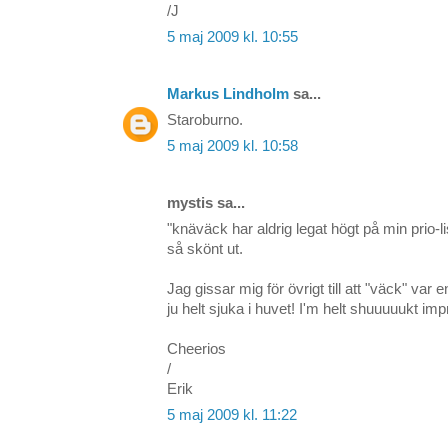
/J
5 maj 2009 kl. 10:55
Markus Lindholm
sa...
Staroburno.
5 maj 2009 kl. 10:58
mystis sa...
"knäväck har aldrig legat högt på min prio-l
så skönt ut.
Jag gissar mig för övrigt till att "väck" var 
ju helt sjuka i huvet! I'm helt shuuuuukt im
Cheerios
/
Erik
5 maj 2009 kl. 11:22