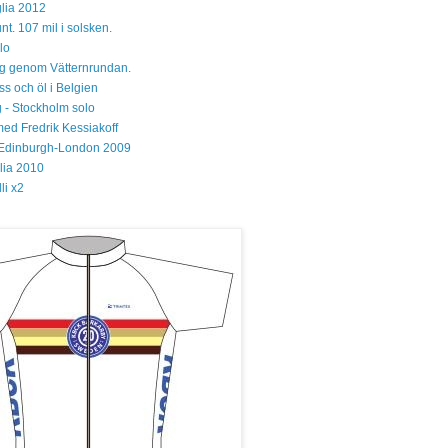
lia 2012
unt. 107 mil i solsken.
lo
 sig genom Vätternrundan.
s och öl i Belgien
 - Stockholm solo
med Fredrik Kessiakoff
Edinburgh-London 2009
glia 2010
li x2