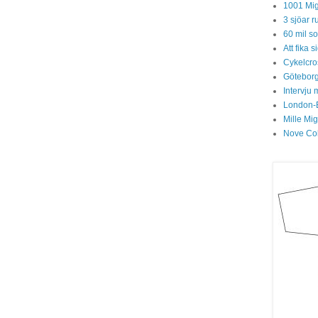
1001 Mig
3 sjöar r
60 mil so
Att fika
Cykelcros
Göteborg
Intervju 
London-
Mille Mi
Nove Col