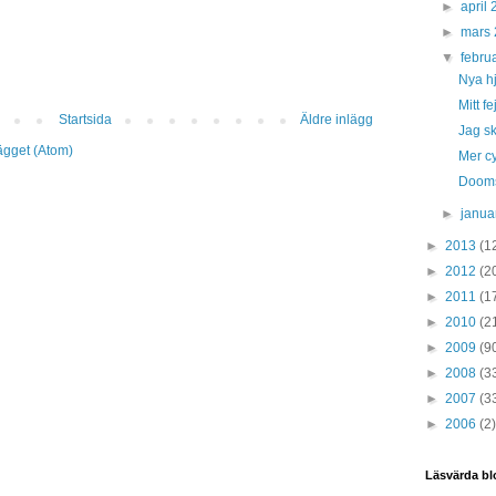
►
april
►
mars
▼
febru
Nya hj
Mitt fe
Startsida
Äldre inlägg
Jag sk
lägget (Atom)
Mer cy
Doomsd
►
janua
►
2013
(1
►
2012
(2
►
2011
(1
►
2010
(2
►
2009
(9
►
2008
(3
►
2007
(3
►
2006
(2)
Läsvärda bl