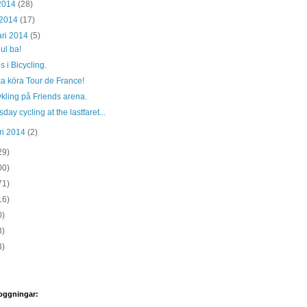
 2014
(28)
 2014
(17)
ari 2014
(5)
ul ba!
js i Bicycling.
a köra Tour de France!
kling på Friends arena.
ay cycling at the lastfaret...
ri 2014
(2)
29)
00)
71)
16)
0)
3)
3)
oggningar: