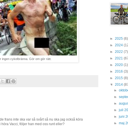
►
2025
(6)
►
2024
(1
►
2022
(7)
►
2021
(6
r ingen cykelbränna. Gör om gör rätt.
►
2020
(1)
►
2016
(3)
►
2015
(8)
▼
2014
(8
►
oktob
►
sept
►
augus
►
juli 
►
juni 
de frans inte ska var så svårt så nu ska jag också köra
►
maj 
 höra Vacci, följer han med oss runt eller?