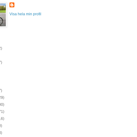
Visa hela min profil
2)
7)
7)
29)
00)
71)
16)
0)
3)