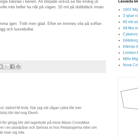
gie kännas i benen. Ari började också se lite krokig ut.
Läsvärda bl
 ville inte heller ha nåt på vägen. 10 mil på dubbdäck innan
1001 Mig
3 sjöar r
60 mil so
emma igen. Trött men glad. Efter en timmes vila på soffan
Att fika
lögg och lussebullar.
Cykelcros
Göteborg
Intervju 
London-
Mille Mi
Nove Col
ut, vädret till trots. När jag väl vågar cykla lite mer
öda) blir det nog Ekerö.
et för glögg blir det lagerbyte på mina Mavic CrossMax
 ner i en plastpåse och lämnas in hos Pedalogerna eller om
är man sig inte.