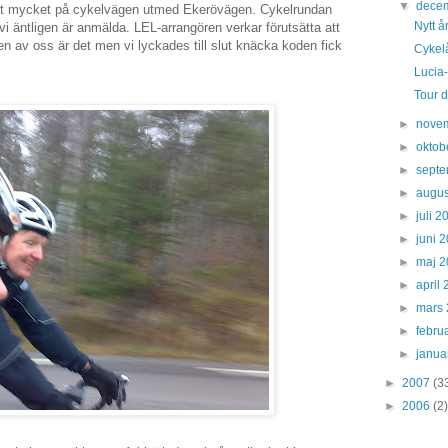
▼
dece
emt mycket på cykelvägen utmed Ekerövägen. Cykelrundan
Nytt å
 vi äntligen är anmälda. LEL-arrangören verkar förutsätta att
 av oss är det men vi lyckades till slut knäcka koden fick
Cykel
Lucia-
Tour 
►
nove
►
oktob
►
sept
►
augus
►
juli 
►
juni 
►
maj 
►
april
►
mars
►
febru
►
janua
►
2007
(3
►
2006
(2)