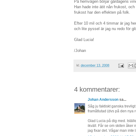
På hemvägen börjar gårdagens vinor
Han hade inte ätit nån frukost, och
frukost har den effekten på folk.
Efter 10 mil och 4 timmar är jag h
och lite pyssel är jag nu redo för g
Glad Lucia!
/Johan
kl.
december 13, 2008
4 kommentarer:
Johan Andersson
sa...
Såg ju faktiskt ganska trevligt 
framåtlutad (dvs på den nya r
Glad Lucia på dig med. Iställ
ikväll. Får se om skiten åker
jag fixar det. Vågar man inte l