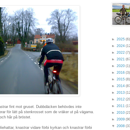
►
2025
(6)
►
2024
(1
►
2022
(7)
►
2021
(6
►
2020
(1)
►
2016
(3)
►
2015
(8)
►
2014
(8
►
2013
(1
►
2012
(2
►
2011
(1
rar fint mot gruset. Dubbdäcken behövdes inte
rar för lätt på stenkrosset som de vräker ut på vägarna.
►
2010
(2
 och hår på bröstet.
►
2009
(9
▼
2008
(3
liehattar, knastrar vidare förbi kyrkan och knastrar förbi