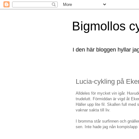
Bigmollos c
I den här bloggen hyllar ja
Lucia-cykling på Eke
Alldeles för mycket vin igår. Huvud
trudelutt. Förmiddan är vigd åt Eke
Häller upp lite fil. Skallen full me
vaknar sakta till liv.
I bromma står surfinnen och gnäller
sen. Inte hade jag nån kompislapp h