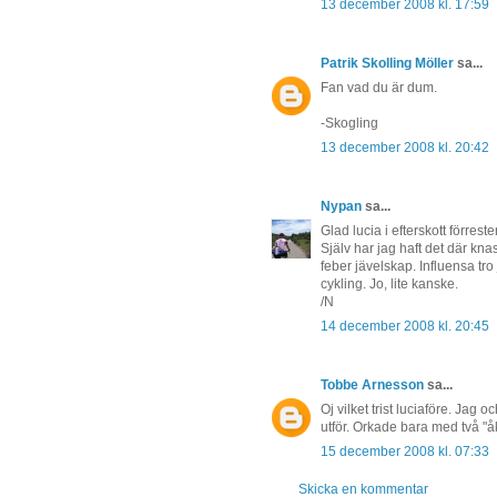
13 december 2008 kl. 17:59
Patrik Skolling Möller
sa...
Fan vad du är dum.
-Skogling
13 december 2008 kl. 20:42
Nypan
sa...
Glad lucia i efterskott förreste
Själv har jag haft det där kn
feber jävelskap. Influensa tro
cykling. Jo, lite kanske.
/N
14 december 2008 kl. 20:45
Tobbe Arnesson
sa...
Oj vilket trist luciaföre. Jag o
utför. Orkade bara med två "åk
15 december 2008 kl. 07:33
Skicka en kommentar