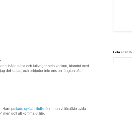
Leta i den 
n!
astret i både näsa och luftvägar hela veckan, blandat med
 jag det kallas, och erbjuder inte ens en längtan efter
ch Harri
puttade cyklar i fluffsnön
innan vi försökte cykla
" men gott att komma ut lite.