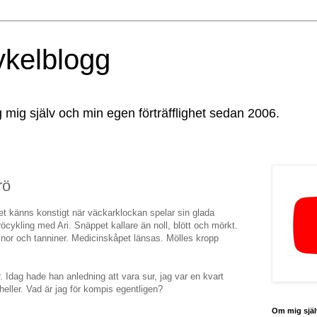
ykelblogg
g mig själv och min egen förträfflighet sedan 2006.
rö
et känns konstigt när väckarklockan spelar sin glada
röcykling med Ari. Snäppet kallare än noll, blött och mörkt.
d snor och tanniner. Medicinskåpet länsas. Mölles kropp
. Idag hade han anledning att vara sur, jag var en kvart
eller. Vad är jag för kompis egentligen?
Om mig själ