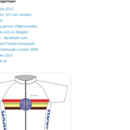
oggningar:
lia 2012
unt. 107 mil i solsken.
lo
 sig genom Vätternrundan.
s och öl i Belgien
 - Stockholm solo
med Fredrik Kessiakoff
Edinburgh-London 2009
glia 2010
li x2