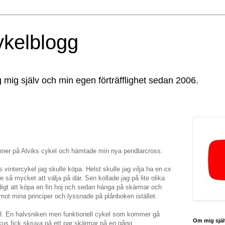
ykelblogg
g mig själv och min egen förträfflighet sedan 2006.
nner på Alviks cykel och hämtade min nya pendlarcross.
s vintercykel jag skulle köpa. Helst skulle jag vilja ha en cx
 så mycket att välja på där. Sen kollade jag på lite olika
ödigt att köpa en fin hoj och sedan hänga på skärmar och
emot mina principer och lyssnade på plånboken istället.
 3. En halvsniken men funktionell cykel som kommer gå
Om mig själ
us fick skruva på ett par skärmar på en gång.