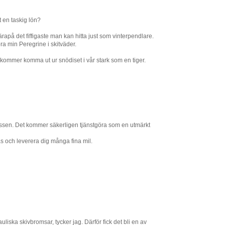
 en taskig lön?
rapå det fiffigaste man kan hitta just som vinterpendlare.
a min Peregrine i skitväder.
 kommer komma ut ur snödiset i vår stark som en tiger.
rossen. Det kommer säkerligen tjänstgöra som en utmärkt
 och leverera dig många fina mil.
liska skivbromsar, tycker jag. Därför fick det bli en av