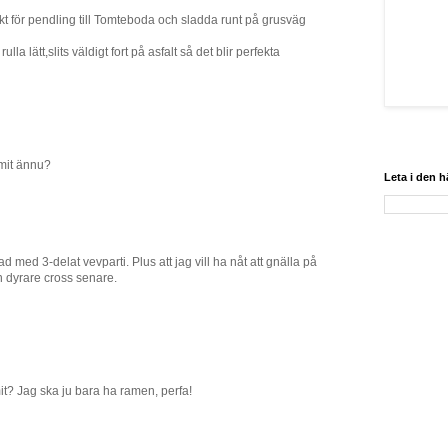
t för pendling till Tomteboda och sladda runt på grusväg
a lätt,slits väldigt fort på asfalt så det blir perfekta
mit ännu?
Leta i den 
ad med 3-delat vevparti. Plus att jag vill ha nåt att gnälla på
 dyrare cross senare.
it? Jag ska ju bara ha ramen, perfa!