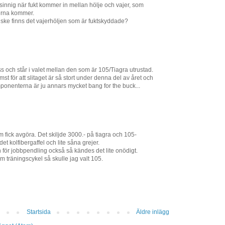
nsinnig när fukt kommer in mellan hölje och vajer, som
erna kommer.
nske finns det vajerhöljen som är fuktskyddade?
 och står i valet mellan den som är 105/Tiagra utrustad.
mst för att slitaget är så stort under denna del av året och
ponenterna är ju annars mycket bang for the buck...
om fick avgöra. Det skiljde 3000.- på tiagra och 105-
t kolfibergaffel och lite såna grejer.
för jobbpendling också så kändes det lite onödigt.
 träningscykel så skulle jag valt 105.
Startsida
Äldre inlägg