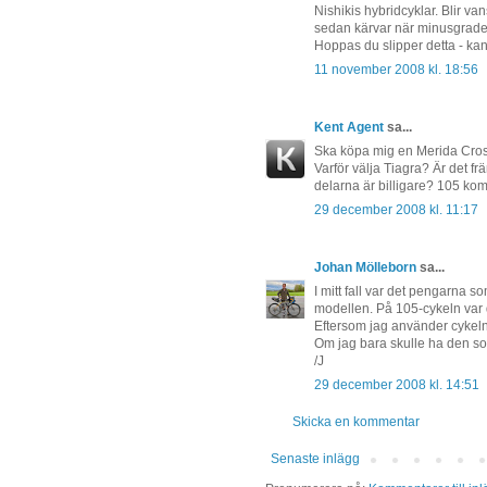
Nishikis hybridcyklar. Blir va
sedan kärvar när minusgrad
Hoppas du slipper detta - ka
11 november 2008 kl. 18:56
Kent Agent
sa...
Ska köpa mig en Merida Cross
Varför välja Tiagra? Är det frä
delarna är billigare? 105 kom
29 december 2008 kl. 11:17
Johan Mölleborn
sa...
I mitt fall var det pengarna s
modellen. På 105-cykeln var de
Eftersom jag använder cykeln 
Om jag bara skulle ha den som
/J
29 december 2008 kl. 14:51
Skicka en kommentar
Senaste inlägg