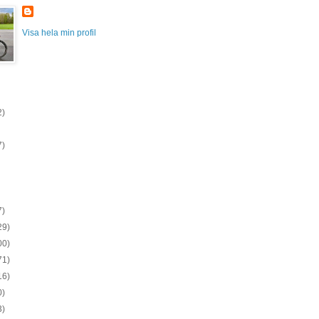
Visa hela min profil
2)
7)
7)
29)
00)
71)
16)
0)
3)