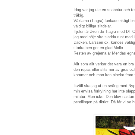
Idag var jag ute en snabbtur och te
tråkig.
Växlarna (Tiagra) funkade riktigt br
väldigt billiga slitdelar.
Hjulen är även de Tiagra med DT C
jag med nöje ska sladda runt med i 
Däcken, Larssen cx, kändes väldig
starka ben ger en glad Mollo.
Resten av grejerna är Meridas egna
Allt som allt verkar det vara en bra
den repas eller slits ner av grus 
kommer och man kan plocka fram f
Ikväll ska jag ut en sväng med Nypa
min envisa förkylning har inte släp
milatur. Men icke. Den blev nästan
pendlingen på riktigt. Då får vi se h