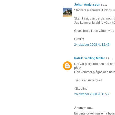
Johan Andersson
sa...
Stackars människa. Fick du ut
Skämt åsido är det där nog nä
Jag kommer ju aldrig våga kör
Grymt bra att den väger ty du
Grattis!
24 oktober 2008 kl. 12:45
Patrik Skolling Möller
sa...
Det var giftigt röd den där c
pålle.
Den kommer plågas och nötas
Tiagra är superbra !
-Skogling
26 oktober 2008 kl. 11:27
Anonym sa...
En vintercykel måste ha hydrau