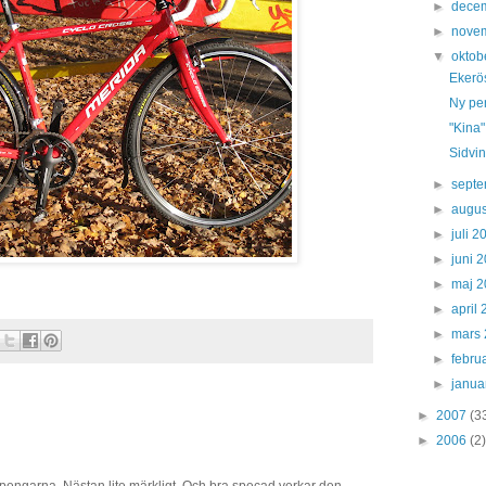
►
dece
►
nove
▼
oktob
Ekerö
Ny pe
"Kina"
Sidvin
►
sept
►
augus
►
juli 
►
juni 
►
maj 
►
april
►
mars
►
febru
►
janua
►
2007
(3
►
2006
(2)