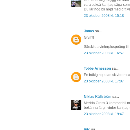
Den är äckligt snygg för dom
vara också kan jag säga som 
Du lär nog bli nöjd med ditt va
23 oktober 2008 kl. 15:18
Jonas
sa...
Grymt!
Särskilda vinterpluspoäng till 
23 oktober 2008 kl. 16:57
Tobbe Arnesson
sa...
En tråkig hoj utan skivbromsar,
23 oktober 2008 kl. 17:07
Niklas Källström
sa...
Merida Cross 3 kommer bli m
bekänna färg i vinter kan jag 
23 oktober 2008 kl. 19:47
Vito
sa...