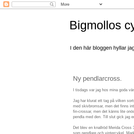
Bigmollos c
I den här bloggen hyllar ja
Ny pendlarcross.
I tisdags var jag hos mina goda vä
Jag har klurat ett tag på vilken sort
med skivbromsar, men det finns inte
fin-crossar, men det känns lite on
pendla med den. Till slut gick jag 
Det blev en knallröd Merida Cross
som pendlare och vintercykel. Mark