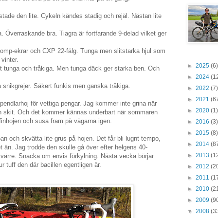
stade den lite. Cykeln kändes stadig och rejäl. Nästan lite
a. Överraskande bra. Tiagra är fortfarande 9-delad vilket ger
omp-ekrar och CXP 22-fälg. Tunga men slitstarka hjul som
vinter.
►
2025
(6)
t tunga och tråkiga. Men tunga däck ger starka ben. Och
►
2024
(1
 snikgrejer. Säkert funkis men ganska tråkiga.
►
2022
(7)
►
2021
(6
 pendlarhoj för vettiga pengar. Jag kommer inte grina när
►
2020
(1)
och skit. Och det kommer kännas underbart när sommaren
inhojen och susa fram på vägarna igen.
►
2016
(3)
►
2015
(8)
n och skvätta lite grus på hojen. Det får bli lugnt tempo,
►
2014
(8
pt än. Jag trodde den skulle gå över efter helgens 40-
►
2013
(1
 värre. Snacka om envis förkylning. Nästa vecka börjar
ur tuff den där bacillen egentligen är.
►
2012
(2
►
2011
(1
►
2010
(2
►
2009
(9
▼
2008
(3