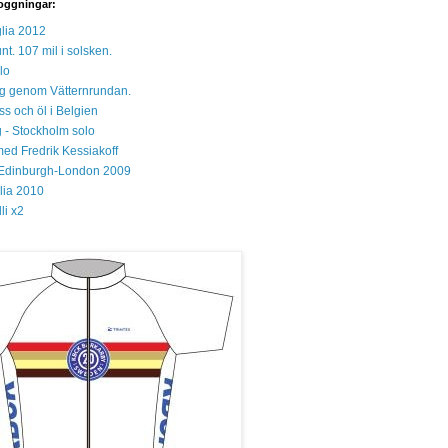
oggningar:
lia 2012
unt. 107 mil i solsken.
lo
 sig genom Vätternrundan.
s och öl i Belgien
 - Stockholm solo
med Fredrik Kessiakoff
Edinburgh-London 2009
glia 2010
li x2