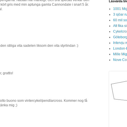
 pengarna. Nästan lite märkligt. Och bra specad verkar den
Läsvärda bl
kört gris med min aptunga gamla Cannondale i snart 5 år.
1001 Mig
l.
3 sjöar r
60 mil so
Att fika
Cykelcros
Göteborg
Intervju 
den stiliga vita sadelen liksom den vita styrlindan :)
London-
Mille Mi
Nove Col
 grattis!
olto buono som vintercykel/pendlarcross. Kommer nog få
tänka mig ;)