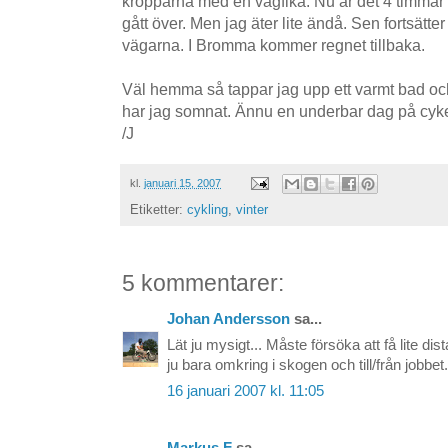
kropparna med en vägfika. Nu är det 4 timmar
gått över. Men jag äter lite ändå. Sen fortsätter 
vägarna. I Bromma kommer regnet tillbaka.
Väl hemma så tappar jag upp ett varmt bad och
har jag somnat. Ännu en underbar dag på cyke
/J
kl.
januari 15, 2007
Etiketter:
cykling
,
vinter
5 kommentarer:
Johan Andersson
sa...
Lät ju mysigt... Måste försöka att få lite di
ju bara omkring i skogen och till/från jobbet.
16 januari 2007 kl. 11:05