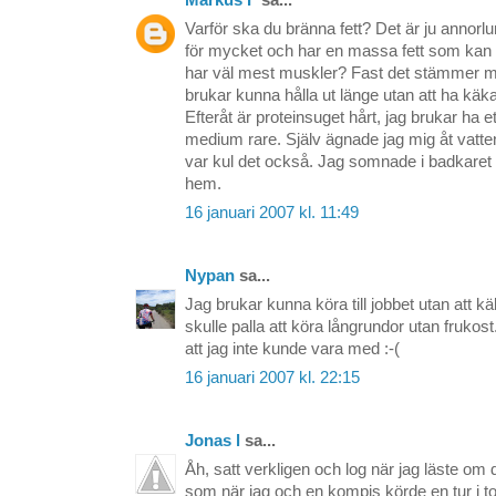
Markus F
sa...
Varför ska du bränna fett? Det är ju annor
för mycket och har en massa fett som kan 
har väl mest muskler? Fast det stämmer me
brukar kunna hålla ut länge utan att ha käka
Efteråt är proteinsuget hårt, jag brukar ha 
medium rare. Själv ägnade jag mig åt vatten
var kul det också. Jag somnade i badkaret
hem.
16 januari 2007 kl. 11:49
Nypan
sa...
Jag brukar kunna köra till jobbet utan att 
skulle palla att köra långrundor utan frukost.
att jag inte kunde vara med :-(
16 januari 2007 kl. 22:15
Jonas l
sa...
Åh, satt verkligen och log när jag läste om d
som när jag och en kompis körde en tur i 