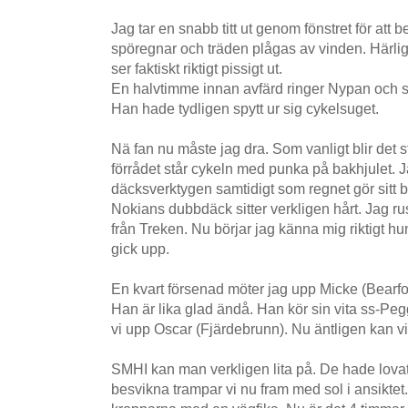
Jag tar en snabb titt ut genom fönstret för at
spöregnar och träden plågas av vinden. Härligt
ser faktiskt riktigt pissigt ut.
En halvtimme innan avfärd ringer Nypan och 
Han hade tydligen spytt ur sig cykelsuget.
Nä fan nu måste jag dra. Som vanligt blir det 
förrådet står cykeln med punka på bakhjulet.
däcksverktygen samtidigt som regnet gör sitt bä
Nokians dubbdäck sitter verkligen hårt. Jag rusa
från Treken. Nu börjar jag känna mig riktigt hu
gick upp.
En kvart försenad möter jag upp Micke (Bearf
Han är lika glad ändå. Han kör sin vita ss-P
vi upp Oscar (Fjärdebrunn). Nu äntligen kan vi
SMHI kan man verkligen lita på. De hade lova
besvikna trampar vi nu fram med sol i ansiktet. 