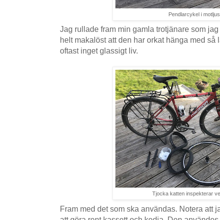
Pendlarcykel i motljus
Jag rullade fram min gamla trotjänare som jag h
helt makalöst att den har orkat hänga med så 
oftast inget glassigt liv.
Tjocka katten inspekterar v
Fram med det som ska användas. Notera att jag
att göra rent kassett och kedja. Den användes in