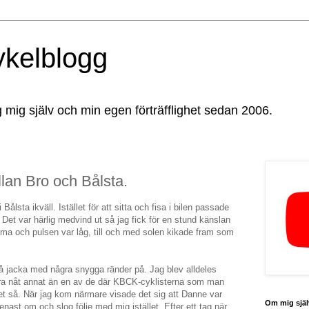
ykelblogg
g mig själv och min egen förträfflighet sedan 2006.
an Bro och Bålsta.
 Bålsta ikväll. Istället för att sitta och fisa i bilen passade
t. Det var härlig medvind ut så jag fick för en stund känslan
ima och pulsen var låg, till och med solen kikade fram som
lå jacka med några snygga ränder på. Jag blev alldeles
ra nåt annat än en av de där KBCK-cyklisterna som man
et så. När jag kom närmare visade det sig att Danne var
Om mig själ
ast om och slog följe med mig istället. Efter ett tag när