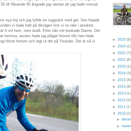
 35 till flåsande 45 ångrade jag nästan att jag hade morsat
hans nya hoj och jag fyllde en ryggsäck med gel. Sen hojade
nden vi hade haft på ditvägen fick vi nu rakt i ansiktet.
a är 4 mil hem, men ändå. Efter nån mil bonkade Danne. Det
var hemma, annars hade jag plågat honom tills han hade
►
2025
(6)
ag filmat honom och lagt ut det på Youtube. Det är så vi
►
2024
(1
►
2022
(7)
►
2021
(6
►
2020
(1)
►
2016
(3)
►
2015
(8)
►
2014
(8
►
2013
(1
►
2012
(2
►
2011
(1
▼
2010
(2
►
dece
►
nove