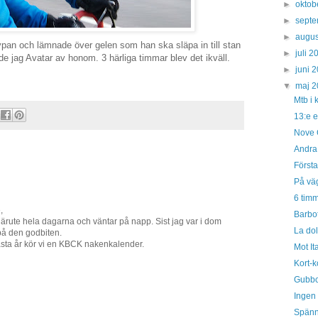
►
oktob
►
sept
►
augus
pan och lämnade över gelen som han ska släpa in till stan
►
juli 
e jag Avatar av honom. 3 härliga timmar blev det ikväll.
►
juni 
▼
maj 
Mtb i 
13:e e
Nove C
Andra 
Första
På vä
6 timma
,
Barbot
 därute hela dagarna och väntar på napp. Sist jag var i dom
La dol
på den godbiten.
ästa år kör vi en KBCK nakenkalender.
Mot Ita
Kort-k
Gubbcy
Ingen 
Spänn