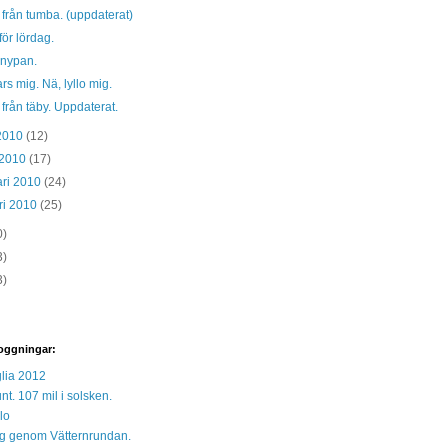
 från tumba. (uppdaterat)
ör lördag.
 nypan.
rs mig. Nä, lyllo mig.
 från täby. Uppdaterat.
 2010
(12)
 2010
(17)
ari 2010
(24)
ri 2010
(25)
0)
3)
3)
oggningar:
lia 2012
unt. 107 mil i solsken.
lo
 sig genom Vätternrundan.