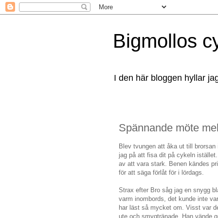
Bigmollos c
I den här bloggen hyllar ja
Spännande möte mell
Blev tvungen att åka ut till brorsan i
jag på att fisa dit på cykeln iställe
av att vara stark. Benen kändes pr
för att säga förlåt för i lördags.
Strax efter Bro såg jag en snygg b
varm inombords, det kunde inte va
har läst så mycket om. Visst var d
ute och smygtränade. Han vände gen