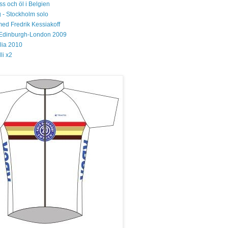
s och öl i Belgien
 - Stockholm solo
med Fredrik Kessiakoff
Edinburgh-London 2009
glia 2010
li x2