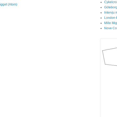
Cykelcros
lägget (Atom)
Göteborg
Intervju 
London-
Mille Mi
Nove Col