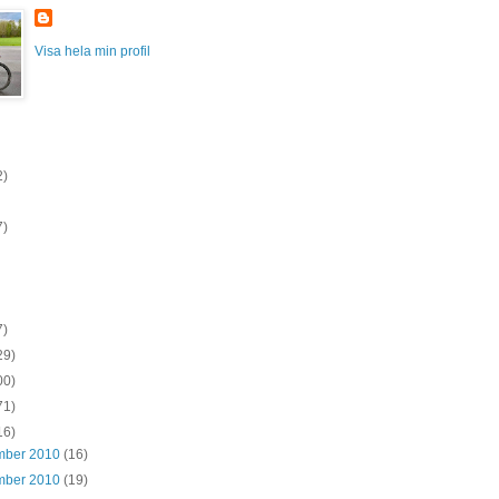
Visa hela min profil
2)
7)
7)
29)
00)
71)
16)
mber 2010
(16)
mber 2010
(19)