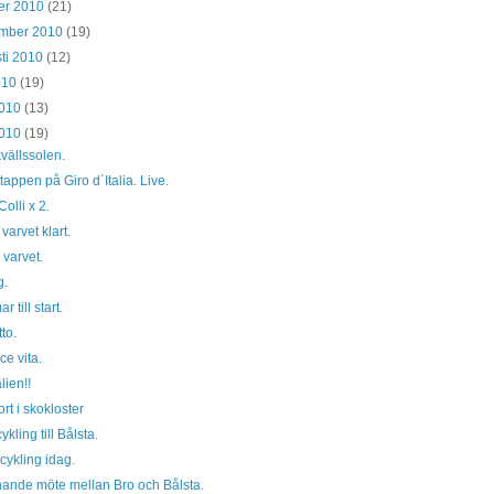
er 2010
(21)
ember 2010
(19)
ti 2010
(12)
2010
(19)
2010
(13)
2010
(19)
kvällssolen.
tappen på Giro d´Italia. Live.
olli x 2.
varvet klart.
 varvet.
g.
r till start.
to.
ce vita.
lien!!
ort i skokloster
kling till Bålsta.
cykling idag.
ande möte mellan Bro och Bålsta.