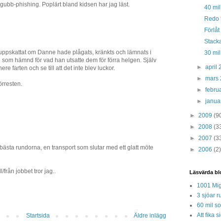
gubb-phishing. Poplärt bland kidsen har jag läst.
40 mil
Redo f
Förlåt
Stacka
ppskattat om Danne hade plågats, kränkts och lämnats i
30 mil
ite som hämnd för vad han utsatte dem för förra helgen. Själv
►
april
nere farten och se till att det inte blev luckor.
►
mars
örresten.
►
febru
►
janua
►
2009
(9
►
2008
(3
►
2007
(3
 bästa rundorna, en transport som slutar med ett glatt möte
►
2006
(2)
/från jobbet tror jag..
Läsvärda bl
1001 Mig
3 sjöar r
60 mil so
Att fika
Startsida
Äldre inlägg