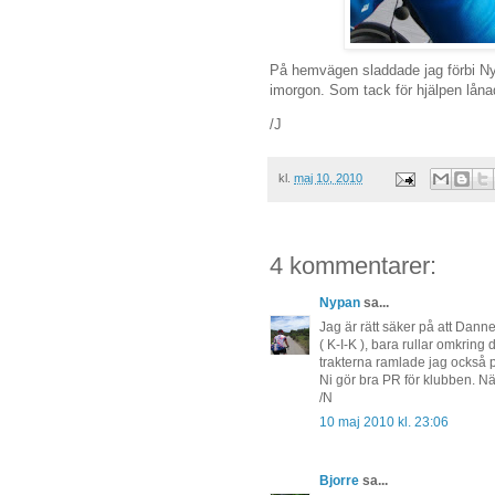
På hemvägen sladdade jag förbi Ny
imorgon. Som tack för hjälpen lånad
/J
kl.
maj 10, 2010
4 kommentarer:
Nypan
sa...
Jag är rätt säker på att Danne
( K-I-K ), bara rullar omkring
trakterna ramlade jag också 
Ni gör bra PR för klubben. N
/N
10 maj 2010 kl. 23:06
Bjorre
sa...