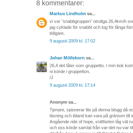
8 kommentarer:
Markus Lindholm
sa...
vi var "snabbgruppen" otroliga 26,4km/h snitt
jag cyklade för snabbt och tog för långa förn
tidigare.
9 augusti 2009 kl. 17:02
Johan Mölleborn
sa...
26,4 det låter som gruppetto. I min bok komm
ni körde i gruppetton.
/J
9 augusti 2009 kl. 17:14
Anonym sa...
Tjenare, spionerar lite på denna blogg då och
läsning och ibland kan vara på gränsen till i
Angående ride of hope, snittfarten låg väl r
och oss körde samlat från var-det-nu-var ti