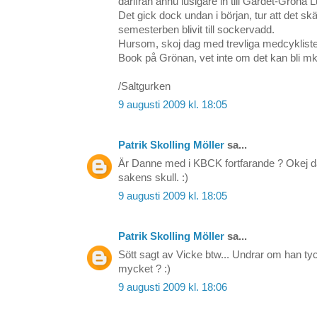
därifrån ännu lusigare in till Gärdet-Gröna Lu
Det gick dock undan i början, tur att det s
semesterben blivit till sockervadd.
Hursom, skoj dag med trevliga medcyklis
Book på Grönan, vet inte om det kan bli mkt
/Saltgurken
9 augusti 2009 kl. 18:05
Patrik Skolling Möller
sa...
Är Danne med i KBCK fortfarande ? Okej då,
sakens skull. :)
9 augusti 2009 kl. 18:05
Patrik Skolling Möller
sa...
Sött sagt av Vicke btw... Undrar om han ty
mycket ? :)
9 augusti 2009 kl. 18:06